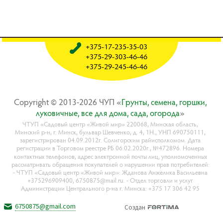
+375-17-235-35-03
+375-29-303-46-46
+375-29-245-46-46
Copyright © 2013-2026 ЧУП «
Гpyнты, ceмeнa, гopшки,
лyкoвичныe, вce для дoмa, caдa, oгopoдa
»
ЧТУП «Садовый центр «Живой мир» 220068, Минская область,
Минский р-н, г. Минск, бульвар Шевченко, д. 4, 1Н., УНП 690750111,
зарегистрирован 04.09.2012г. Солигорским райисполкомом. Дата
регистрации в Торговом реестре РБ 06.02.2020г., №472896. Номера
контактных телефонов, адрес электронной почты лиц, уполномоченных
рассматривать обращения покупателей о нарушении прав потребителей:
- ЧТУП «Садовый центр «Живой мир»: Жданова Анжелика Васильевна
+375296909400, 6750875@mail.ru. - Отдел торговли и услуг
Администрации Центрального р-на г. Минска: +375 17 306 42 95
6750875@gmail.com
Создан