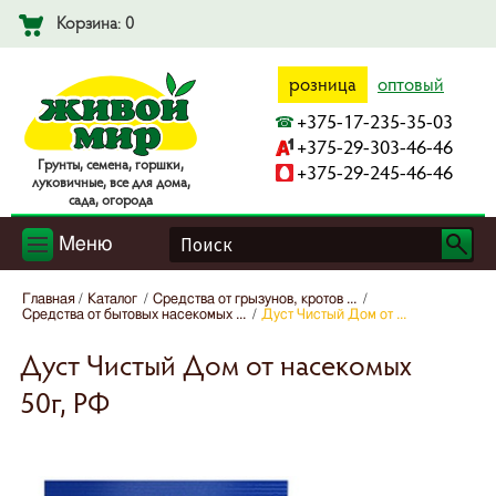
Корзина: 0
розница
оптовый
+375-17-235-35-03
+375-29-303-46-46
Гpyнты, ceмeнa, гopшки,
+375-29-245-46-46
лyкoвичныe, вce для дoмa,
caдa, oгopoдa
Меню
Главная
Каталог
Средства от грызунов, кротов ...
Средства от бытовых насекомых ...
Дуст Чистый Дом от ...
Дуст Чистый Дом от насекомых
50г, РФ