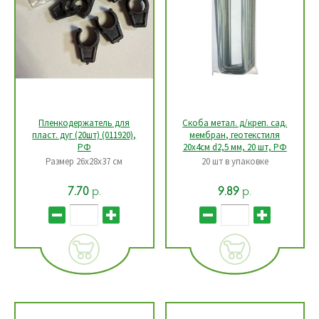
Пленкодержатель для
Скоба метал. д/креп. сад.
пласт. дуг (20шт) (011920),
мембран, геотекстиля
РФ
20х4см d2,5 мм, 20 шт, РФ
Размер 26х28х37 см
20 шт в упаковке
р.
р.
7.70
9.89