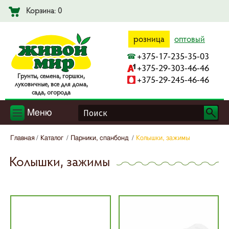
Корзина: 0
розница
оптовый
+375-17-235-35-03
+375-29-303-46-46
Гpyнты, ceмeнa, гopшки,
+375-29-245-46-46
лyкoвичныe, вce для дoмa,
caдa, oгopoдa
Меню
Главная
Каталог
Парники, спанбонд
Колышки, зажимы
Колышки, зажимы