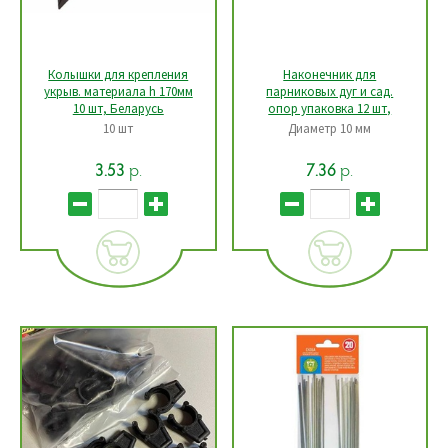
Колышки для крепления
Наконечник для
укрыв. материала h 170мм
парниковых дуг и сад.
10 шт, Беларусь
опор упаковка 12 шт,
Беларусь
10 шт
Диаметр 10 мм
р.
р.
3.53
7.36