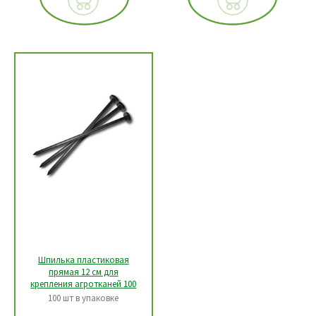
Шпилька пластиковая
прямая 12 см для
крепления агротканей 100
шт (СПШ-1), Польша
100 шт в упаковке