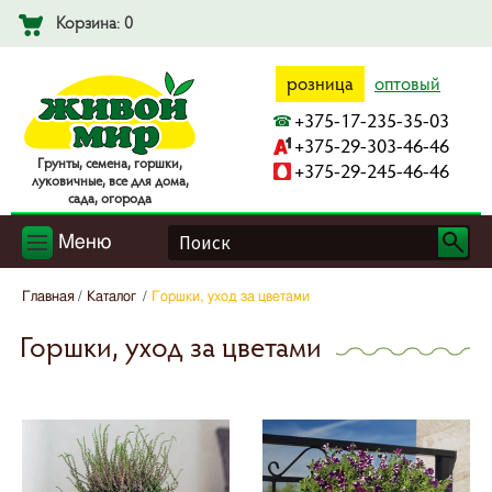
Корзина: 0
розница
оптовый
+375-17-235-35-03
+375-29-303-46-46
Гpyнты, ceмeнa, гopшки,
+375-29-245-46-46
лyкoвичныe, вce для дoмa,
caдa, oгopoдa
Меню
Главная
Каталог
Горшки, уход за цветами
Горшки, уход за цветами