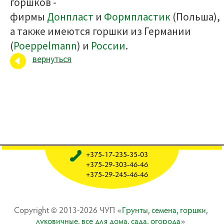
горшков -
фирмы
Донпласт
и
Формпластик
(Польша),
а также имеются горшки из Германии
(
Poeppelmann
) и
России
.
вернуться
+375-17-235-35-03
+375-29-303-46-46
+375-29-245-46-46
Copyright © 2013-2026 ЧУП «
Гpyнты, ceмeнa, гopшки,
лyкoвичныe, вce для дoмa, caдa, oгopoдa
»