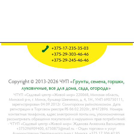
+375-17-235-35-03
+375-29-303-46-46
+375-29-245-46-46
Copyright © 2013-2026 ЧУП «
Гpyнты, ceмeнa, гopшки,
лyкoвичныe, вce для дoмa, caдa, oгopoдa
»
ЧТУП «Садовый центр «Живой мир» 220068, Минская область,
Минский р-н, г. Минск, бульвар Шевченко, д. 4, 1Н., УНП 690750111,
зарегистрирован 04.09.2012г. Солигорским райисполкомом. Дата
регистрации в Торговом реестре РБ 06.02.2020г., №472896. Номера
контактных телефонов, адрес электронной почты лиц, уполномоченных
рассматривать обращения покупателей о нарушении прав потребителей:
- ЧТУП «Садовый центр «Живой мир»: Жданова Анжелика Васильевна
+375296909400, 6750875@mail.ru. - Отдел торговли и услуг
Администрации Центрального р-на г. Минска: +375 17 306 42 95