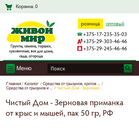
Корзина: 0
розница
оптовый
+375-17-235-35-03
+375-29-303-46-46
Гpyнты, ceмeнa, гopшки,
+375-29-245-46-46
лyкoвичныe, вce для дoмa,
caдa, oгopoдa
Меню
Главная
Каталог
Средства от грызунов, кротов ...
Средства от грызунов и ...
Чистый Дом - Зерновая ...
Чистый Дом - Зерновая приманка
от крыс и мышей, пак 50 гр, РФ