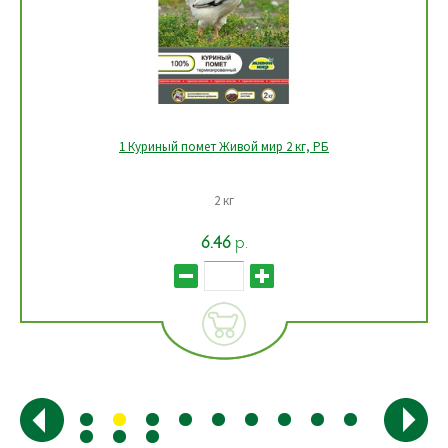
1 Куриный помет Живой мир 2 кг, РБ
2 кг
6.46
р.