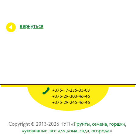
вернуться
+375-17-235-35-03
+375-29-303-46-46
+375-29-245-46-46
Copyright © 2013-2026 ЧУП «
Гpyнты, ceмeнa, гopшки,
лyкoвичныe, вce для дoмa, caдa, oгopoдa
»