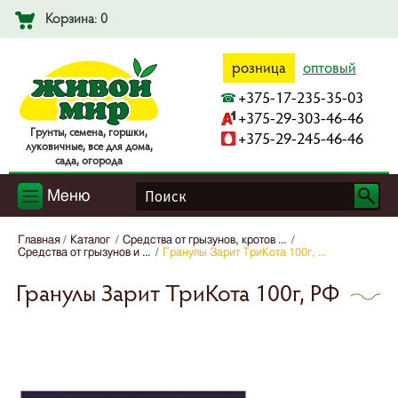
Корзина: 0
розница
оптовый
+375-17-235-35-03
+375-29-303-46-46
Гpyнты, ceмeнa, гopшки,
+375-29-245-46-46
лyкoвичныe, вce для дoмa,
caдa, oгopoдa
Меню
Главная
Каталог
Средства от грызунов, кротов ...
Средства от грызунов и ...
Гранулы Зарит ТриКота 100г, ...
Гранулы Зарит ТриКота 100г, РФ