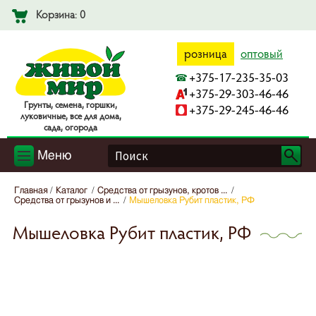
Корзина: 0
розница
оптовый
+375-17-235-35-03
+375-29-303-46-46
Гpyнты, ceмeнa, гopшки,
+375-29-245-46-46
лyкoвичныe, вce для дoмa,
caдa, oгopoдa
Меню
Главная
Каталог
Средства от грызунов, кротов ...
Средства от грызунов и ...
Мышеловка Рубит пластик, РФ
Мышеловка Рубит пластик, РФ