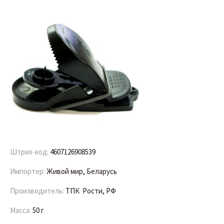
Штрих-код:
4607126908539
Импортер:
Живой мир, Беларусь
Производитель:
ТПК Рости, РФ
Масса:
50 г