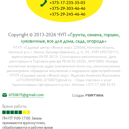
+375-17-235-35-03
+375-29-303-46-46
+375-29-245-46-46
Copyright © 2013-2026 ЧУП «
Гpyнты, ceмeнa, гopшки,
лyкoвичныe, вce для дoмa, caдa, oгopoдa
»
ЧТУП «Садовый центр «Живой мир» 220068, Минская область,
Минский р-н, г. Минск, бульвар Шевченко, д. 4, 1Н., УНП 690750111,
зарегистрирован 04.09.2012г. Солигорским райисполкомом. Дата
регистрации в Торговом реестре РБ 06.02.2020г., №472896. Номера
контактных телефонов, адрес электронной почты лиц, уполномоченных
рассматривать обращения покупателей о нарушении прав потребителей:
- ЧТУП «Садовый центр «Живой мир»: Жданова Анжелика Васильевна
+375296909400, 6750875@mail.ru. - Отдел торговли и услуг
Администрации Центрального р-на г. Минска: +375 17 306 42 95
6750875@gmail.com
Создан
Время работы:
ПН-ПТ 9:00-17:00. Заказы
принимаются круглосуточно,
обрабатываются в рабочее время