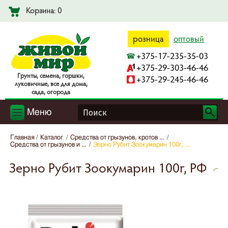
Корзина: 0
розница
оптовый
+375-17-235-35-03
+375-29-303-46-46
Гpyнты, ceмeнa, гopшки,
+375-29-245-46-46
лyкoвичныe, вce для дoмa,
caдa, oгopoдa
Меню
Главная
Каталог
Средства от грызунов, кротов ...
Средства от грызунов и ...
Зерно Рубит Зоокумарин 100г, ...
Зерно Рубит Зоокумарин 100г, РФ