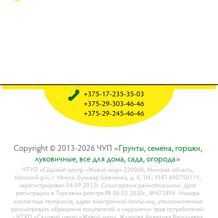
+375-17-235-35-03
+375-29-303-46-46
+375-29-245-46-46
Copyright © 2013-2026 ЧУП «
Гpyнты, ceмeнa, гopшки,
лyкoвичныe, вce для дoмa, caдa, oгopoдa
»
ЧТУП «Садовый центр «Живой мир» 220068, Минская область,
Минский р-н, г. Минск, бульвар Шевченко, д. 4, 1Н., УНП 690750111,
зарегистрирован 04.09.2012г. Солигорским райисполкомом. Дата
регистрации в Торговом реестре РБ 06.02.2020г., №472896. Номера
контактных телефонов, адрес электронной почты лиц, уполномоченных
рассматривать обращения покупателей о нарушении прав потребителей:
- ЧТУП «Садовый центр «Живой мир»: Жданова Анжелика Васильевна