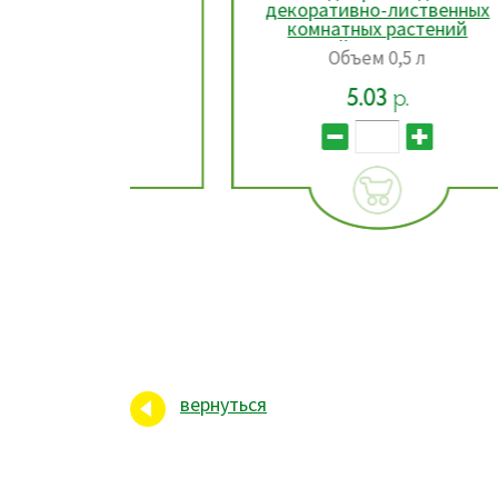
Б
декоративно-лиственных
комнатных растений
Живой мир 0,5 л, РБ
Объем 0,5 л
5.03
р.
вернуться