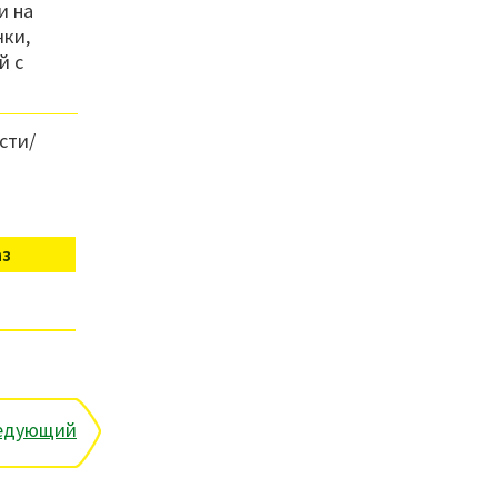
и на
чки,
й с
сти/
аз
едующий