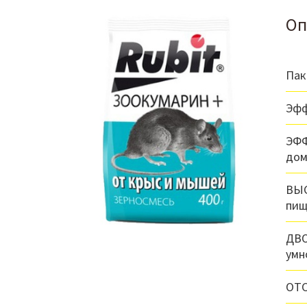
Оп
Пак
Эфф
ЭФФ
дом
ВЫС
пищ
ДВО
умн
ОТС