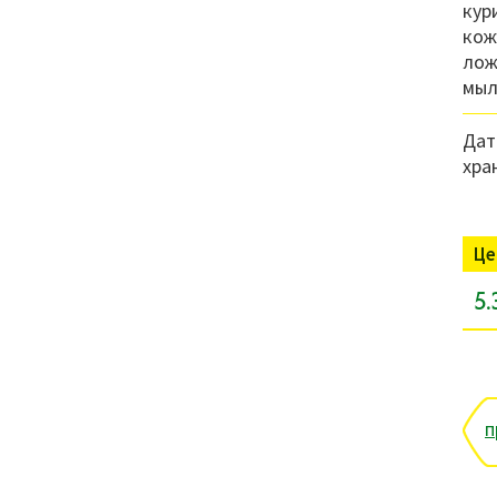
кур
кож
лож
мыл
Дат
хра
Це
5.
п