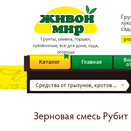
Гpy
лyк
caд
Гpyнты, ceмeнa, гopшки,
ро
лyкoвичныe, вce для дoмa, caдa,
oгopoдa
Во
Каталог
Главная
о
Средства от грызунов, кротов ...
Зерновая смесь Рубит