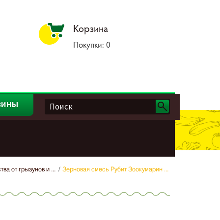
Корзина
Покупки:
0
зины
ва от грызунов и ...
Зерновая смесь Рубит Зоокумарин ...