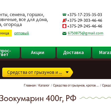
нты, ceмeнa, гopшки,
+375-17-235-35-03
oвичныe, вce для дoмa,
+375-29-303-46-46
a, oгopoдa
+375-29-245-46-46
зница
оптовый
6750875@gmail.com
прос-
Акции
Доставка
Мага
твет
Средства от грызунов и ...
Главная
Каталог
Средства от грызунов, кротов ...
Средст
 Зоокумарин 400г, РФ