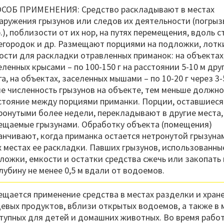
СОБ ПРИМЕНЕНИЯ: Средство раскладывают в местах
аружения грызунов или следов их деятельности (погрыз
р.), поблизости от их нор, на путях перемещения, вдоль с
егородок и др. Размещают порциями на подложки, лотки
ости для раскладки отравленных приманок: на объектах
еленных крысами – по 100-150 г на расстоянии 5-10 м дру
га, на объектах, заселенных мышами – по 10-20 г через 3-
е численность грызунов на объекте, тем меньше должно
стояние между порциями приманки. Порции, оставшиеся
ронутыми более недели, перекладывают в другие места,
ещаемые грызунами. Обработку объекта (помещения)
анчивают, когда приманка остается нетронутой грызуна
х местах ее раскладки. Павших грызунов, использованны
ложки, емкости и остатки средства сжечь или закопать
глубину не менее 0,5 м вдали от водоемов.
ещается применение средства в местах разделки и хран
евых продуктов, вблизи открытых водоемов, а также в 
тупных для детей и домашних животных. Во время работ