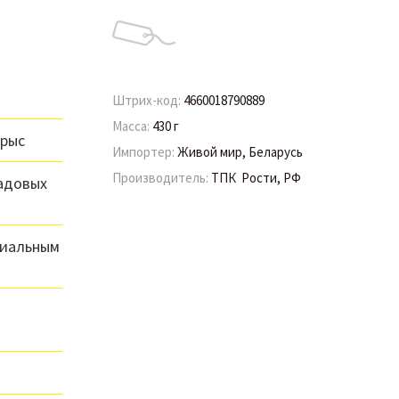
Штрих-код:
4660018790889
Масса:
430 г
крыс
Импортер:
Живой мир, Беларусь
Производитель:
ТПК Рости, РФ
адовых
иальным