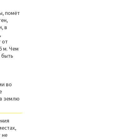
ы, помёт
тен,
, в
,
г от
5 м. Чем
 быть
ми во
е
 в землю
ения
местах,
 не