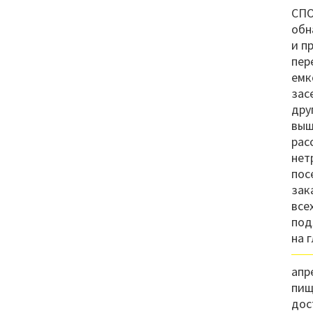
СПО
обн
и п
пер
емк
зас
дру
выш
рас
нет
пос
зак
все
под
на 
апр
пищ
дос