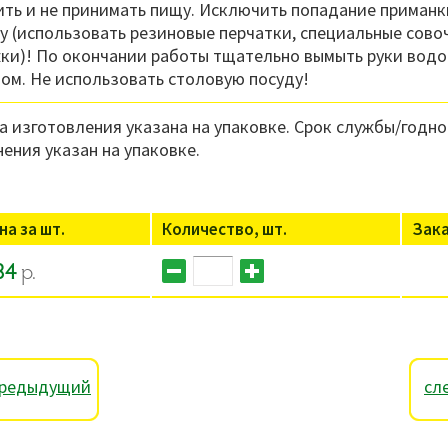
ить и не принимать пищу. Исключить попадание приманк
у (использовать резиновые перчатки, специальные сово
ки)! По окончании работы тщательно вымыть руки водо
ом. Не использовать столовую посуду!
а изготовления указана на упаковке. Срок службы/годно
нения указан на упаковке.
на за шт.
Количество, шт.
Зак
34
р.
редыдущий
сл