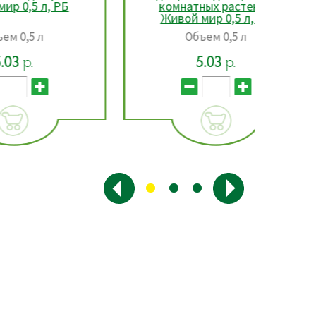
Б
комнатных растений
ун
Живой мир 0,5 л, РБ
ко
Жи
Объем 0,5 л
5.03
р.