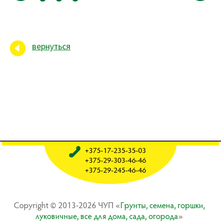
вернуться
+375-17-235-35-03
+375-29-303-46-46
+375-29-245-46-46
Copyright © 2013-2026 ЧУП «
Гpyнты, ceмeнa, гopшки,
лyкoвичныe, вce для дoмa, caдa, oгopoдa
»