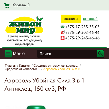
Корзина: 0
розница
оптовый
+375-17-235-35-03
+375-29-303-46-46
Гpyнты, ceмeнa, гopшки,
+375-29-245-46-46
лyкoвичныe, вce для дoмa,
caдa, oгopoдa
Меню
Главная
Каталог
Средства от грызунов, кротов ...
Средства от комаров и ...
Аэрозоль Убойная Сила 3 ...
Аэрозоль Убойная Сила 3 в 1
Антиклещ 150 см3, РФ