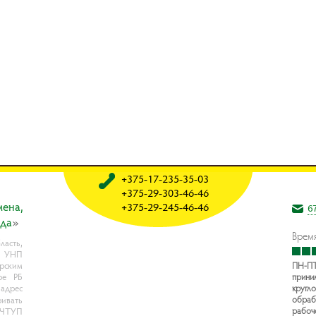
+375-17-235-35-03
+375-29-303-46-46
мeнa,
+375-29-245-46-46
6
oдa
»
Время
асть,
, УНП
рским
ПН-ПТ
ре РБ
прини
 адрес
кругло
обраб
ивать
рабоч
- ЧТУП