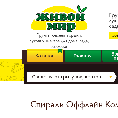
Гpy
лyк
caд
Гpyнты, ceмeнa, гopшки,
ро
лyкoвичныe, вce для дoмa, caдa,
oгopoдa
Во
Каталог
Главная
о
Средства от грызунов, кротов ...
Спирали Оффлайн Кома