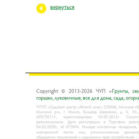
вернуться
Copyright © 2013-2026 ЧУП «
Гpyнты, ce
гopшки, лyкoвичныe, вce для дoмa, caдa, oгop
ЧТУП «Садовый центр «Живой мир» 220068, Минская обл
Минский р-н, г. Минск, бульвар Шевченко, д. 4, 1Н.
690750111, зарегистрирован 04.09.2012г. Солиго
райисполкомом. Дата регистрации в Торговом реест
06.02.2020г., №472896. Номера контактных телефонов,
электронной почты лиц, уполномоченных рассматр
обращения покупателей о нарушении прав потребителей: 