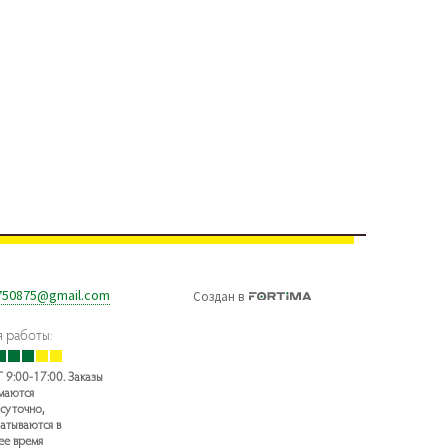
750875@gmail.com
Создан
в
 работы:
 9:00-17:00. Заказы
маются
суточно,
атываются в
ее время