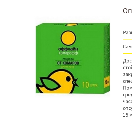
Оп
Раз
Сам
Дос
сто
зак
спе
Пом
сре
час
отс
15 