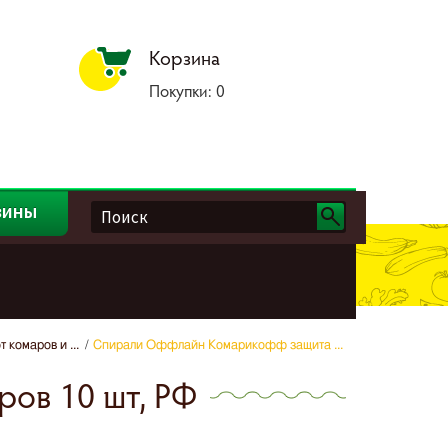
Корзина
Покупки:
0
зины
 комаров и ...
Спирали Оффлайн Комарикофф защита ...
ров 10 шт, РФ