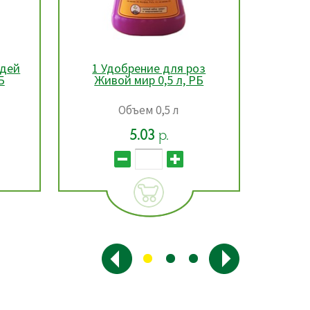
оз
1 Удобрение для цветущих
Б
комнатных растений
ун
Живой мир 0,5 л, РБ
ко
Жи
Объем 0,5 л
5.03
р.