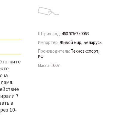
Штрих-код:
4607036359063
Импортер:
Живой мир, Беларусь
Производитель:
Техноэкспорт,
РФ
Отогните
Масса:
100 г
екте
рена
пламя.
Действие
пирали 7
вать в
рез 10-