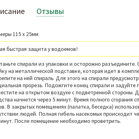
исание
Отзывы
меры 115 х 25мм
ая быстрая защита у водоемов!
таньте спирали из упаковки и осторожно разъедините. 
йку на металлической подставке, которая идет в компл
репите на ней спираль. Для этого на спирали предусмот
циальная прорезь. Подожгите конец спирали и задуйте 
естите на открытом воздухе с подветренной стороны. 
дства начнется через 5 минут. Время полного сгорания с
ов. В закрытых помещениях (палатка, беседка) использо
утствии людей. Полная гибель насекомых происходит че
минут. После помещение необходимо проветрить.