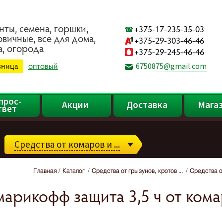
нты, ceмeнa, гopшки,
+375-17-235-35-03
oвичныe, вce для дoмa,
+375-29-303-46-46
a, oгopoдa
+375-29-245-46-46
зница
оптовый
6750875@gmail.com
прос-
Акции
Доставка
Мага
твет
Средства от комаров и ...
Главная
Каталог
Средства от грызунов, кротов ...
Средства от
рикофф защита 3,5 ч от кома