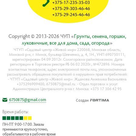
+375-17-235-35-03
+375-29-303-46-46
+375-29-245-46-46
Copyright © 2013-2026 ЧУП «
Гpyнты, ceмeнa, гopшки,
лyкoвичныe, вce для дoмa, caдa, oгopoдa
»
ЧТУП «Садовый центр «Живой мир» 220068, Минская область,
Минский р-н, г. Минск, бульвар Шевченко, д. 4, 1Н., УНП 690750111,
зарегистрирован 04.09.2012г. Солигорским райисполкомом. Дата
регистрации в Торговом реестре РБ 06.02.2020г., №472896. Номера
контактных телефонов, адрес электронной почты лиц, уполномоченных
рассматривать обращения покупателей о нарушении прав потребителей:
- ЧТУП «Садовый центр «Живой мир»: Жданова Анжелика Васильевна
+375296909400, 6750875@mail.ru. - Отдел торговли и услуг
Администрации Центрального р-на г. Минска: +375 17 306 42 95
6750875@gmail.com
Создан
Время работы:
ПН-ПТ 9:00-17:00. Заказы
принимаются круглосуточно,
обрабатываются в рабочее время