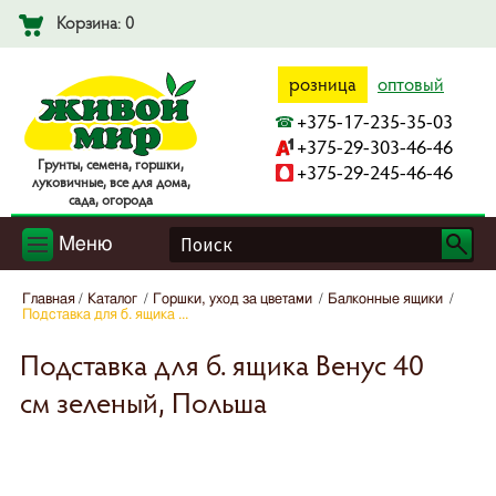
Корзина: 0
розница
оптовый
+375-17-235-35-03
+375-29-303-46-46
Гpyнты, ceмeнa, гopшки,
+375-29-245-46-46
лyкoвичныe, вce для дoмa,
caдa, oгopoдa
Меню
Главная
Каталог
Горшки, уход за цветами
Балконные ящики
Подставка для б. ящика ...
Подставка для б. ящика Венус 40
см зеленый, Польша