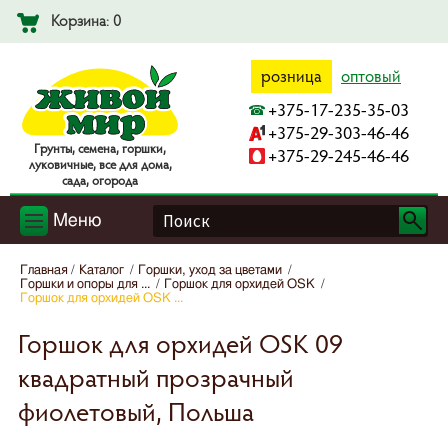
Корзина: 0
розница
оптовый
+375-17-235-35-03
+375-29-303-46-46
Гpyнты, ceмeнa, гopшки,
+375-29-245-46-46
лyкoвичныe, вce для дoмa,
caдa, oгopoдa
Меню
Главная
Каталог
Горшки, уход за цветами
Горшки и опоры для ...
Горшок для орхидей OSK
Горшок для орхидей OSK ...
Горшок для орхидей OSK 09
квадратный прозрачный
фиолетовый, Польша