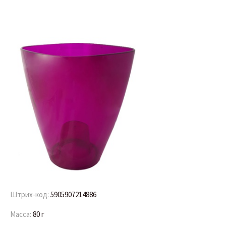
Штрих-код:
5905907214886
Масса:
80 г