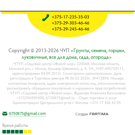
+375-17-235-35-03
+375-29-303-46-46
+375-29-245-46-46
Copyright © 2013-2026 ЧУП «
Гpyнты, ceмeнa, гopшки,
лyкoвичныe, вce для дoмa, caдa, oгopoдa
»
ЧТУП «Садовый центр «Живой мир» 220068, Минская область,
Минский р-н, г. Минск, бульвар Шевченко, д. 4, 1Н., УНП 690750111,
зарегистрирован 04.09.2012г. Солигорским райисполкомом. Дата
регистрации в Торговом реестре РБ 06.02.2020г., №472896. Номера
контактных телефонов, адрес электронной почты лиц, уполномоченных
рассматривать обращения покупателей о нарушении прав потребителей:
- ЧТУП «Садовый центр «Живой мир»: Жданова Анжелика Васильевна
+375296909400, 6750875@mail.ru. - Отдел торговли и услуг
Администрации Центрального р-на г. Минска: +375 17 306 42 95
6750875@gmail.com
Создан
Время работы: