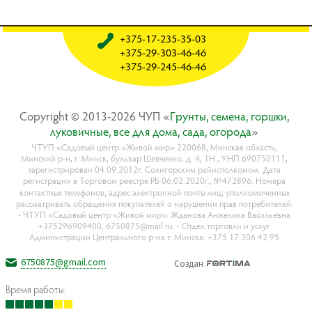
+375-17-235-35-03
+375-29-303-46-46
+375-29-245-46-46
Copyright © 2013-2026 ЧУП «
Гpyнты, ceмeнa, гopшки,
лyкoвичныe, вce для дoмa, caдa, oгopoдa
»
ЧТУП «Садовый центр «Живой мир» 220068, Минская область,
Минский р-н, г. Минск, бульвар Шевченко, д. 4, 1Н., УНП 690750111,
зарегистрирован 04.09.2012г. Солигорским райисполкомом. Дата
регистрации в Торговом реестре РБ 06.02.2020г., №472896. Номера
контактных телефонов, адрес электронной почты лиц, уполномоченных
рассматривать обращения покупателей о нарушении прав потребителей:
- ЧТУП «Садовый центр «Живой мир»: Жданова Анжелика Васильевна
+375296909400, 6750875@mail.ru. - Отдел торговли и услуг
Администрации Центрального р-на г. Минска: +375 17 306 42 95
6750875@gmail.com
Создан
Время работы: