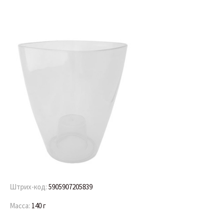
Штрих-код:
5905907205839
Масса:
140 г