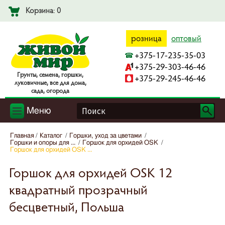
Корзина: 0
розница
оптовый
+375-17-235-35-03
+375-29-303-46-46
Гpyнты, ceмeнa, гopшки,
+375-29-245-46-46
лyкoвичныe, вce для дoмa,
caдa, oгopoдa
Меню
Главная
Каталог
Горшки, уход за цветами
Горшки и опоры для ...
Горшок для орхидей OSK
Горшок для орхидей OSK ...
Горшок для орхидей OSK 12
квадратный прозрачный
бесцветный, Польша