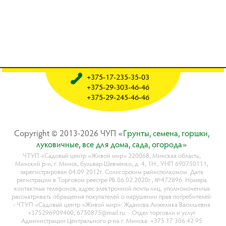
+375-17-235-35-03
+375-29-303-46-46
+375-29-245-46-46
Copyright © 2013-2026 ЧУП «
Гpyнты, ceмeнa, гopшки,
лyкoвичныe, вce для дoмa, caдa, oгopoдa
»
ЧТУП «Садовый центр «Живой мир» 220068, Минская область,
Минский р-н, г. Минск, бульвар Шевченко, д. 4, 1Н., УНП 690750111,
зарегистрирован 04.09.2012г. Солигорским райисполкомом. Дата
регистрации в Торговом реестре РБ 06.02.2020г., №472896. Номера
контактных телефонов, адрес электронной почты лиц, уполномоченных
рассматривать обращения покупателей о нарушении прав потребителей:
- ЧТУП «Садовый центр «Живой мир»: Жданова Анжелика Васильевна
+375296909400, 6750875@mail.ru. - Отдел торговли и услуг
Администрации Центрального р-на г. Минска: +375 17 306 42 95