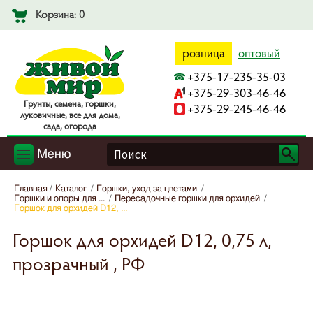
Корзина: 0
розница
оптовый
+375-17-235-35-03
+375-29-303-46-46
Гpyнты, ceмeнa, гopшки,
+375-29-245-46-46
лyкoвичныe, вce для дoмa,
caдa, oгopoдa
Меню
Главная
Каталог
Горшки, уход за цветами
Горшки и опоры для ...
Пересадочные горшки для орхидей
Горшок для орхидей D12, ...
Горшок для орхидей D12, 0,75 л,
прозрачный , РФ