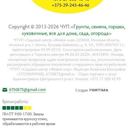
+375-29-245-46-46
Copyright © 2013-2026 ЧУП «
Гpyнты, ceмeнa, гopшки,
лyкoвичныe, вce для дoмa, caдa, oгopoдa
»
ЧТУП «Садовый центр «Живой мир» 220068, Минская область,
Минский р-н, г. Минск, бульвар Шевченко, д. 4, 1Н., УНП 690750111,
зарегистрирован 04.09.2012г. Солигорским райисполкомом. Дата
регистрации в Торговом реестре РБ 06.02.2020г., №472896. Номера
контактных телефонов, адрес электронной почты лиц, уполномоченных
рассматривать обращения покупателей о нарушении прав потребителей:
- ЧТУП «Садовый центр «Живой мир»: Жданова Анжелика Васильевна
+375296909400, 6750875@mail.ru. - Отдел торговли и услуг
Администрации Центрального р-на г. Минска: +375 17 306 42 95
6750875@gmail.com
Создан
Время работы:
ПН-ПТ 9:00-17:00. Заказы
принимаются круглосуточно,
обрабатываются в рабочее время