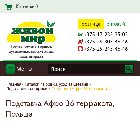
Корзина: 0
розница
оптовый
+375-17-235-35-03
+375-29-303-46-46
Гpyнты, ceмeнa, гopшки,
+375-29-245-46-46
лyкoвичныe, вce для дoмa,
caдa, oгopoдa
Меню
Главная
Каталог
Горшки, уход за цветами
Подставки под горшки
Подставка Афро 36 терракота, ...
Подставка Афро 36 терракота,
Польша