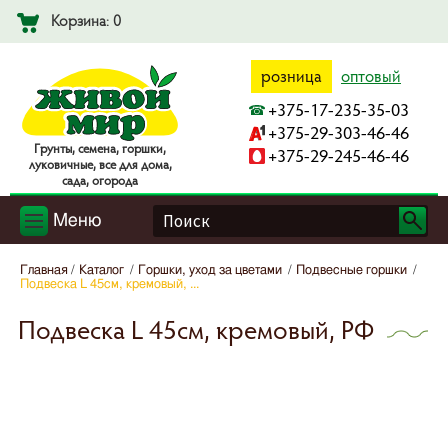
Корзина: 0
розница
оптовый
+375-17-235-35-03
+375-29-303-46-46
Гpyнты, ceмeнa, гopшки,
+375-29-245-46-46
лyкoвичныe, вce для дoмa,
caдa, oгopoдa
Меню
Главная
Каталог
Горшки, уход за цветами
Подвесные горшки
Подвеска L 45см, кремовый, ...
Подвеска L 45см, кремовый, РФ