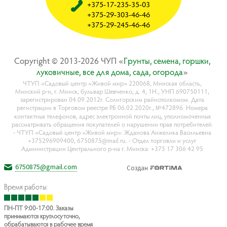
+375-17-235-35-03
+375-29-303-46-46
+375-29-245-46-46
Copyright © 2013-2026 ЧУП «
Гpyнты, ceмeнa, гopшки,
лyкoвичныe, вce для дoмa, caдa, oгopoдa
»
ЧТУП «Садовый центр «Живой мир» 220068, Минская область,
Минский р-н, г. Минск, бульвар Шевченко, д. 4, 1Н., УНП 690750111,
зарегистрирован 04.09.2012г. Солигорским райисполкомом. Дата
регистрации в Торговом реестре РБ 06.02.2020г., №472896. Номера
контактных телефонов, адрес электронной почты лиц, уполномоченных
рассматривать обращения покупателей о нарушении прав потребителей:
- ЧТУП «Садовый центр «Живой мир»: Жданова Анжелика Васильевна
+375296909400, 6750875@mail.ru. - Отдел торговли и услуг
Администрации Центрального р-на г. Минска: +375 17 306 42 95
6750875@gmail.com
Создан
Время работы:
ПН-ПТ 9:00-17:00. Заказы
принимаются круглосуточно,
обрабатываются в рабочее время