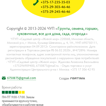
+375-17-235-35-03
+375-29-303-46-46
+375-29-245-46-46
Copyright © 2013-2026 ЧУП «
Гpyнты, ceмeнa, гopшки,
лyкoвичныe, вce для дoмa, caдa, oгopoдa
»
ЧТУП «Садовый центр «Живой мир» 220068, Минская область,
Минский р-н, г. Минск, бульвар Шевченко, д. 4, 1Н., УНП 690750111,
зарегистрирован 04.09.2012г. Солигорским райисполкомом. Дата
регистрации в Торговом реестре РБ 06.02.2020г., №472896. Номера
контактных телефонов, адрес электронной почты лиц, уполномоченных
рассматривать обращения покупателей о нарушении прав потребителей:
- ЧТУП «Садовый центр «Живой мир»: Жданова Анжелика Васильевна
+375296909400, 6750875@mail.ru. - Отдел торговли и услуг
Администрации Центрального р-на г. Минска: +375 17 306 42 95
6750875@gmail.com
Создан
Время работы:
ПН-ПТ 9:00-17:00. Заказы
принимаются круглосуточно,
обрабатываются в рабочее время