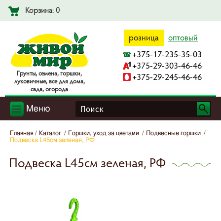
Корзина: 0
розница
оптовый
+375-17-235-35-03
+375-29-303-46-46
Гpyнты, ceмeнa, гopшки,
+375-29-245-46-46
лyкoвичныe, вce для дoмa,
caдa, oгopoдa
Меню
Главная
Каталог
Горшки, уход за цветами
Подвесные горшки
Подвеска L45см зеленая, РФ
Подвеска L45см зеленая, РФ