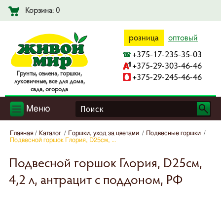
Корзина: 0
розница
оптовый
+375-17-235-35-03
+375-29-303-46-46
Гpyнты, ceмeнa, гopшки,
+375-29-245-46-46
лyкoвичныe, вce для дoмa,
caдa, oгopoдa
Меню
Главная
Каталог
Горшки, уход за цветами
Подвесные горшки
Подвесной горшок Глория, D25см, ...
Подвесной горшок Глория, D25см,
4,2 л, антрацит с поддоном, РФ