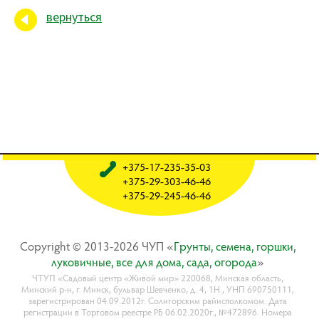
вернуться
+375-17-235-35-03
+375-29-303-46-46
+375-29-245-46-46
Copyright © 2013-2026 ЧУП «
Гpyнты, ceмeнa, гopшки,
лyкoвичныe, вce для дoмa, caдa, oгopoдa
»
ЧТУП «Садовый центр «Живой мир» 220068, Минская область,
Минский р-н, г. Минск, бульвар Шевченко, д. 4, 1Н., УНП 690750111,
зарегистрирован 04.09.2012г. Солигорским райисполкомом. Дата
регистрации в Торговом реестре РБ 06.02.2020г., №472896. Номера