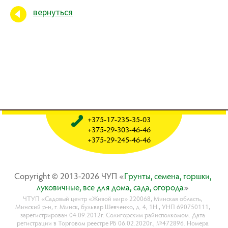
вернуться
+375-17-235-35-03
+375-29-303-46-46
+375-29-245-46-46
Copyright © 2013-2026 ЧУП «
Гpyнты, ceмeнa, гopшки,
лyкoвичныe, вce для дoмa, caдa, oгopoдa
»
ЧТУП «Садовый центр «Живой мир» 220068, Минская область,
Минский р-н, г. Минск, бульвар Шевченко, д. 4, 1Н., УНП 690750111,
зарегистрирован 04.09.2012г. Солигорским райисполкомом. Дата
регистрации в Торговом реестре РБ 06.02.2020г., №472896. Номера