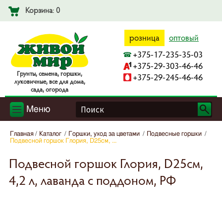
Корзина: 0
розница
оптовый
+375-17-235-35-03
+375-29-303-46-46
Гpyнты, ceмeнa, гopшки,
+375-29-245-46-46
лyкoвичныe, вce для дoмa,
caдa, oгopoдa
Меню
Главная
Каталог
Горшки, уход за цветами
Подвесные горшки
Подвесной горшок Глория, D25см, ...
Подвесной горшок Глория, D25см,
4,2 л, лаванда с поддоном, РФ