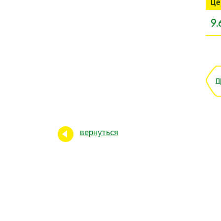
Це
9.
п
вернуться