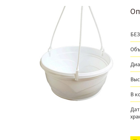
Оп
БЕ
Объ
Диа
Выс
В к
Дат
хра