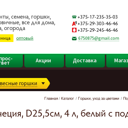
нты, ceмeнa, гopшки,
+375-17-235-35-03
oвичныe, вce для дoмa,
+375-29-303-46-46
a, oгopoдa
+375-29-245-46-46
зница
оптовый
6750875@gmail.com
прос-
Акции
Доставка
Мага
твет
весные горшки
Главная
Каталог
Горшки, уход за цветами
По
ция, D25,5см, 4 л, белый с п