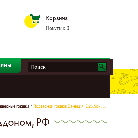
Корзина
Покупки:
0
зины
двесные горшки
Подвесной горшок Венеция, D25,5см, ...
оддоном, РФ