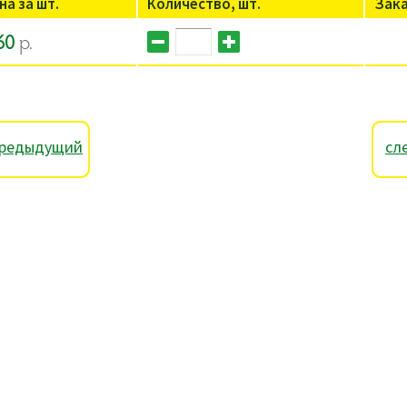
на за шт.
Количество, шт.
Зак
60
р.
редыдущий
сл