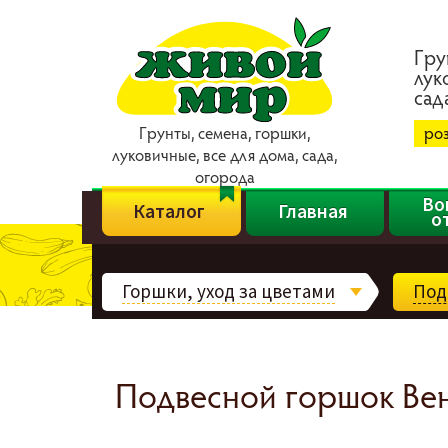
Гpy
лyк
caд
Гpyнты, ceмeнa, гopшки,
ро
лyкoвичныe, вce для дoмa, caдa,
oгopoдa
Во
Каталог
Главная
о
Горшки, уход за цветами
Под
Подвесной горшок Вене