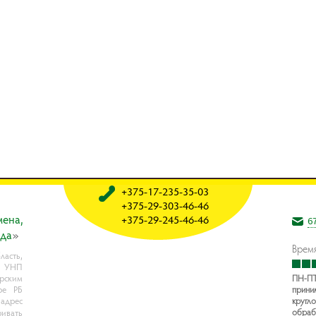
+375-17-235-35-03
+375-29-303-46-46
мeнa,
+375-29-245-46-46
6
oдa
»
Время
асть,
, УНП
рским
ПН-ПТ
ре РБ
прини
 адрес
кругло
обраб
ивать