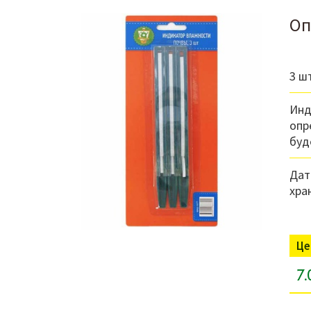
Оп
3 ш
Инд
опр
буд
Дат
хра
Це
7.