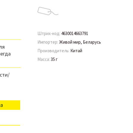
Штрих-код:
4630014663791
Импортер:
Живой мир, Беларусь
ля
Производитель:
Китай
сегда
Масса:
35 г
сти/
аз