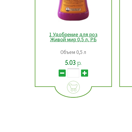
 для
1 Удобрение для роз
твенных
Живой мир 0,5 л, РБ
тений
л, РБ
л
Объем 0,5 л
5.03
р.