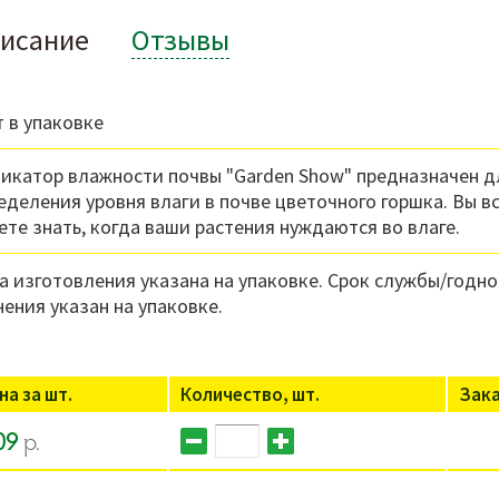
исание
Отзывы
т в упаковке
икатор влажности почвы "Garden Show" предназначен д
еделения уровня влаги в почве цветочного горшка. Вы в
ете знать, когда ваши растения нуждаются во влаге.
а изготовления указана на упаковке. Срок службы/годно
нения указан на упаковке.
на за шт.
Количество, шт.
Зак
09
р.