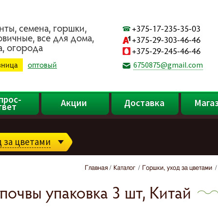
нты, ceмeнa, гopшки,
+375-17-235-35-03
oвичныe, вce для дoмa,
+375-29-303-46-46
a, oгopoдa
+375-29-245-46-46
зница
оптовый
6750875@gmail.com
прос-
Акции
Доставка
Мага
твет
д за цветами
Главная
Каталог
Горшки, уход за цветами
очвы упаковка 3 шт, Китай