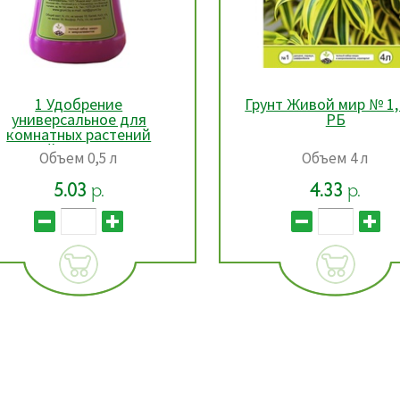
1 Удобрение
Грунт Живой мир № 1, 
универсальное для
РБ
комнатных растений
Живой мир 0,5 л, РБ
Объем 0,5 л
Объем 4 л
5.03
р.
4.33
р.