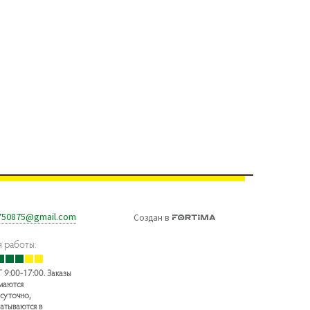
750875@gmail.com
Создан
в
 работы:
 9:00-17:00. Заказы
маются
суточно,
атываются в