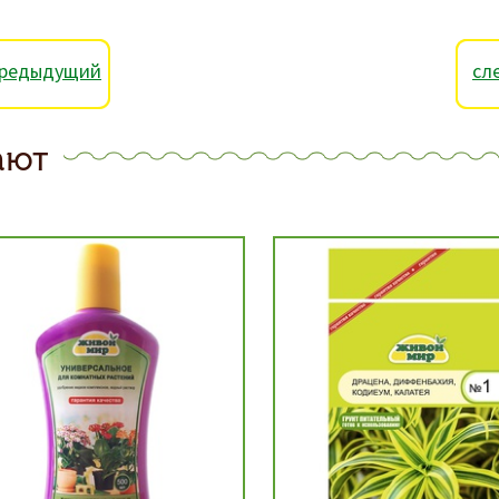
редыдущий
сл
ают