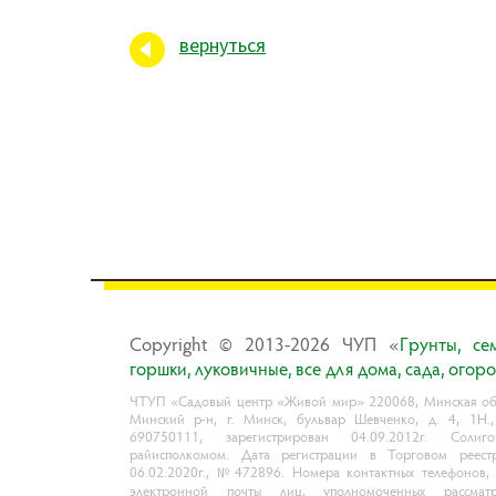
вернуться
Copyright © 2013-2026 ЧУП «
Гpyнты, ce
гopшки, лyкoвичныe, вce для дoмa, caдa, oгop
ЧТУП «Садовый центр «Живой мир» 220068, Минская обл
Минский р-н, г. Минск, бульвар Шевченко, д. 4, 1Н.
690750111, зарегистрирован 04.09.2012г. Солиго
райисполкомом. Дата регистрации в Торговом реест
06.02.2020г., №472896. Номера контактных телефонов,
электронной почты лиц, уполномоченных рассматр