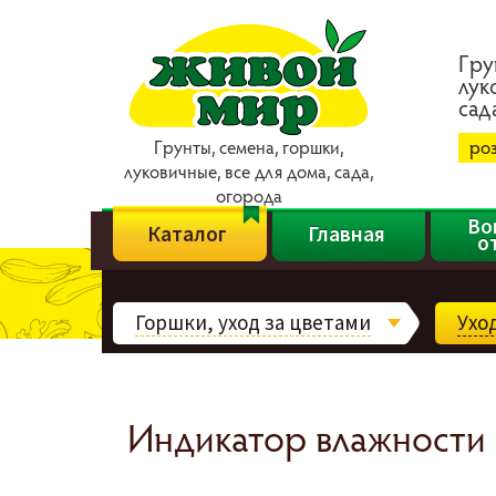
Гpy
лyк
caд
Гpyнты, ceмeнa, гopшки,
ро
лyкoвичныe, вce для дoмa, caдa,
oгopoдa
Во
Каталог
Главная
о
Горшки, уход за цветами
Ухо
Индикатор влажности п