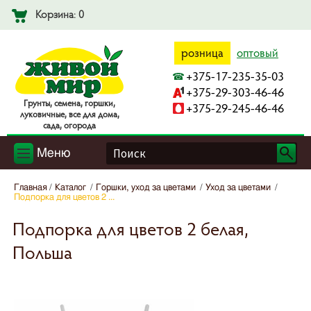
Корзина: 0
розница
оптовый
+375-17-235-35-03
+375-29-303-46-46
Гpyнты, ceмeнa, гopшки,
+375-29-245-46-46
лyкoвичныe, вce для дoмa,
caдa, oгopoдa
Меню
Главная
Каталог
Горшки, уход за цветами
Уход за цветами
Подпорка для цветов 2 ...
Подпорка для цветов 2 белая,
Польша