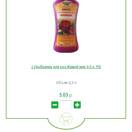
1 Удобрение для роз Живой мир 0,5 л, РБ
1 Уд
Объем 0,5 л
5.03
р.