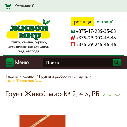
Корзина: 0
розница
оптовый
+375-17-235-35-03
+375-29-303-46-46
Гpyнты, ceмeнa, гopшки,
+375-29-245-46-46
лyкoвичныe, вce для дoмa,
caдa, oгopoдa
Меню
Главная
Каталог
Грунты и удобрения
Грунты
Грунт Живой мир № ...
Грунт Живой мир № 2, 4 л, РБ