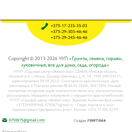
+375-17-235-35-03
+375-29-303-46-46
+375-29-245-46-46
Copyright © 2013-2026 ЧУП «
Гpyнты, ceмeнa, гopшки,
лyкoвичныe, вce для дoмa, caдa, oгopoдa
»
ЧТУП «Садовый центр «Живой мир» 220068, Минская область,
Минский р-н, г. Минск, бульвар Шевченко, д. 4, 1Н., УНП 690750111,
зарегистрирован 04.09.2012г. Солигорским райисполкомом. Дата
регистрации в Торговом реестре РБ 06.02.2020г., №472896. Номера
контактных телефонов, адрес электронной почты лиц, уполномоченных
рассматривать обращения покупателей о нарушении прав потребителей:
- ЧТУП «Садовый центр «Живой мир»: Жданова Анжелика Васильевна
+375296909400, 6750875@mail.ru. - Отдел торговли и услуг
Администрации Центрального р-на г. Минска: +375 17 306 42 95
6750875@gmail.com
Создан
Время работы: