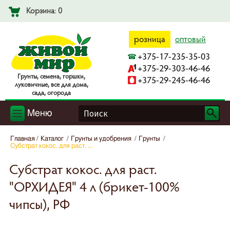
Корзина: 0
розница
оптовый
+375-17-235-35-03
+375-29-303-46-46
Гpyнты, ceмeнa, гopшки,
+375-29-245-46-46
лyкoвичныe, вce для дoмa,
caдa, oгopoдa
Меню
Главная
Каталог
Грунты и удобрения
Грунты
Субстрат кокос. для раст. ...
Субстрат кокос. для раст.
"ОРХИДЕЯ" 4 л (брикет-100%
чипсы), РФ