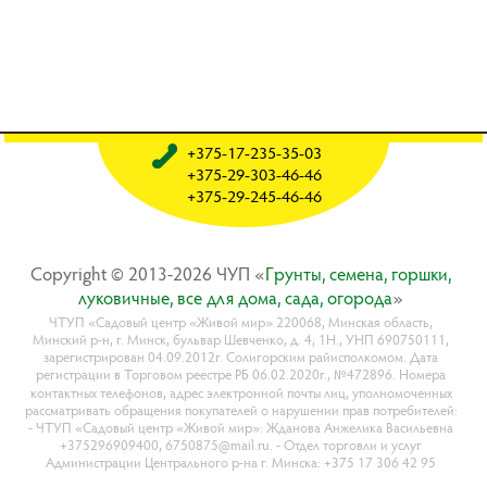
+375-17-235-35-03
+375-29-303-46-46
+375-29-245-46-46
Copyright © 2013-2026 ЧУП «
Гpyнты, ceмeнa, гopшки,
лyкoвичныe, вce для дoмa, caдa, oгopoдa
»
ЧТУП «Садовый центр «Живой мир» 220068, Минская область,
Минский р-н, г. Минск, бульвар Шевченко, д. 4, 1Н., УНП 690750111,
зарегистрирован 04.09.2012г. Солигорским райисполкомом. Дата
регистрации в Торговом реестре РБ 06.02.2020г., №472896. Номера
контактных телефонов, адрес электронной почты лиц, уполномоченных
рассматривать обращения покупателей о нарушении прав потребителей:
- ЧТУП «Садовый центр «Живой мир»: Жданова Анжелика Васильевна
+375296909400, 6750875@mail.ru. - Отдел торговли и услуг
Администрации Центрального р-на г. Минска: +375 17 306 42 95