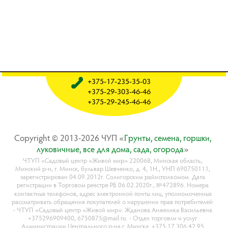
+375-17-235-35-03
+375-29-303-46-46
+375-29-245-46-46
Copyright © 2013-2026 ЧУП «
Гpyнты, ceмeнa, гopшки,
лyкoвичныe, вce для дoмa, caдa, oгopoдa
»
ЧТУП «Садовый центр «Живой мир» 220068, Минская область,
Минский р-н, г. Минск, бульвар Шевченко, д. 4, 1Н., УНП 690750111,
зарегистрирован 04.09.2012г. Солигорским райисполкомом. Дата
регистрации в Торговом реестре РБ 06.02.2020г., №472896. Номера
контактных телефонов, адрес электронной почты лиц, уполномоченных
рассматривать обращения покупателей о нарушении прав потребителей:
- ЧТУП «Садовый центр «Живой мир»: Жданова Анжелика Васильевна
+375296909400, 6750875@mail.ru. - Отдел торговли и услуг
Администрации Центрального р-на г. Минска: +375 17 306 42 95