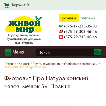
Корзина: 0
розница
оптовый
+375-17-235-35-03
+375-29-303-46-46
Гpyнты, ceмeнa, гopшки,
+375-29-245-46-46
лyкoвичныe, вce для дoмa,
caдa, oгopoдa
Меню
Главная
Каталог
Грунты и удобрения
Удобрения для сада и ...
Флоровит Про Натура конский ...
Флоровит Про Натура конский
навоз, мешок 5л, Польша