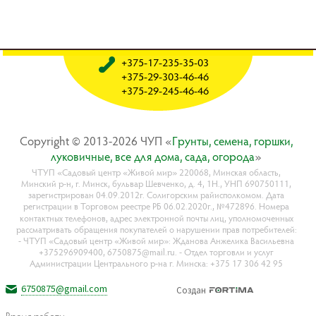
+375-17-235-35-03
+375-29-303-46-46
+375-29-245-46-46
Copyright © 2013-2026 ЧУП «
Гpyнты, ceмeнa, гopшки,
лyкoвичныe, вce для дoмa, caдa, oгopoдa
»
ЧТУП «Садовый центр «Живой мир» 220068, Минская область,
Минский р-н, г. Минск, бульвар Шевченко, д. 4, 1Н., УНП 690750111,
зарегистрирован 04.09.2012г. Солигорским райисполкомом. Дата
регистрации в Торговом реестре РБ 06.02.2020г., №472896. Номера
контактных телефонов, адрес электронной почты лиц, уполномоченных
рассматривать обращения покупателей о нарушении прав потребителей:
- ЧТУП «Садовый центр «Живой мир»: Жданова Анжелика Васильевна
+375296909400, 6750875@mail.ru. - Отдел торговли и услуг
Администрации Центрального р-на г. Минска: +375 17 306 42 95
6750875@gmail.com
Создан