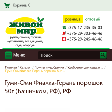
Корзина: 0
розница
оптовый
+375-17-235-35-03
+375-29-303-46-46
Гpyнты, ceмeнa, гopшки,
+375-29-245-46-46
лyкoвичныe, вce для дoмa,
caдa, oгopoдa
Меню
Главная
Каталог
Грунты и удобрения
Удобрения для сада и ...
Гуми-Оми Фиалка-Герань порошок 50г ...
Гуми-Оми Фиалка-Герань порошок
50г (Башинком, РФ), РФ