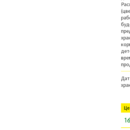
Рас
(цв
раб
буд
пре
хра
кор
дет
вре
про
Дат
хра
Це
16