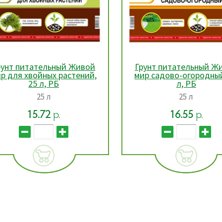
рунт питательный Живой
Грунт питательный Ж
р для хвойных растений,
мир садово-огородный
25 л, РБ
л, РБ
25 л
25 л
15.72
р.
16.55
р.