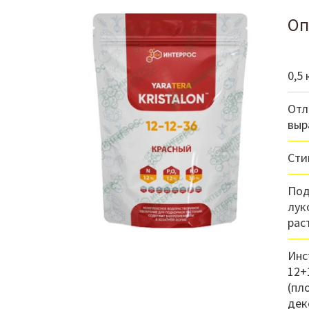
Оп
0,5 
Отл
выр
Сти
Под
лук
рас
Инс
12+
(пл
дек