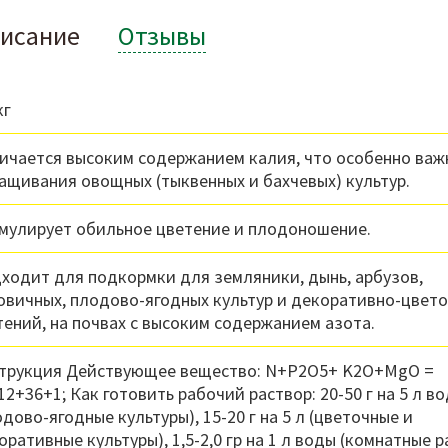
исание
Отзывы
кг
ичается высоким содержанием калия, что особенно важ
ащивания овощных (тыквенных и бахчевых) культур.
мулирует обильное цветение и плодоношение.
ходит для подкормки для земляники, дынь, арбузов,
овичных, плодово-ягодных культур и декоративно-цвет
тений, на почвах с высоким содержанием азота.
трукция Действующее вещество: N+P2O5+ K2O+MgO =
12+36+1; Как готовить рабочий раствор: 20-50 г на 5 л в
одово-ягодные культуры), 15-20 г на 5 л (цветочные и
оративные культуры), 1,5-2,0 гр на 1 л воды (комнатные р