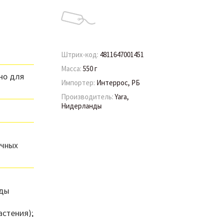
Штрих-код:
4811647001451
Масса:
550 г
но для
Импортер:
Интеррос, РБ
Производитель:
Yara,
Нидерланды
очных
оды
астения);