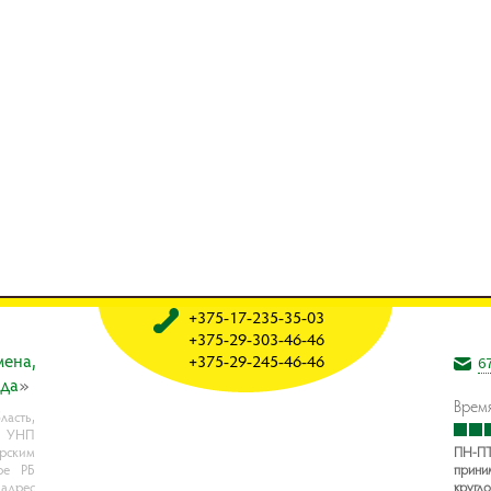
+375-17-235-35-03
+375-29-303-46-46
мeнa,
+375-29-245-46-46
6
oдa
»
Время
асть,
, УНП
рским
ПН-ПТ
ре РБ
прини
 адрес
кругло