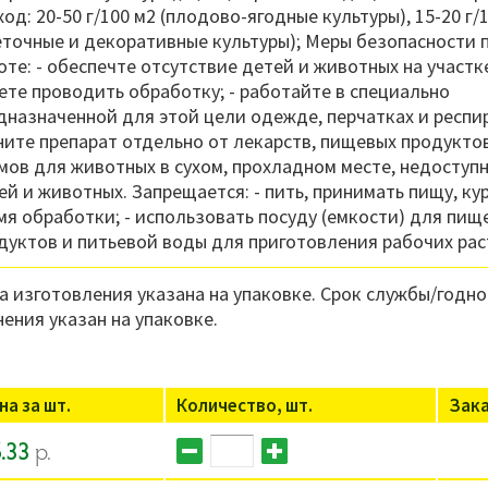
ход: 20-50 г/100 м2 (плодово-ягодные культуры), 15-20 г/
еточные и декоративные культуры); Меры безопасности 
оте: - обеспечте отсутствие детей и животных на участке
ете проводить обработку; - работайте в специально
дназначенной для этой цели одежде, перчатках и респир
ните препарат отдельно от лекарств, пищевых продукто
мов для животных в сухом, прохладном месте, недоступ
ей и животных. Запрещается: - пить, принимать пищу, ку
мя обработки; - использовать посуду (емкости) для пищ
дуктов и питьевой воды для приготовления рабочих рас
а изготовления указана на упаковке. Срок службы/годно
нения указан на упаковке.
на за шт.
Количество, шт.
Зак
.33
р.