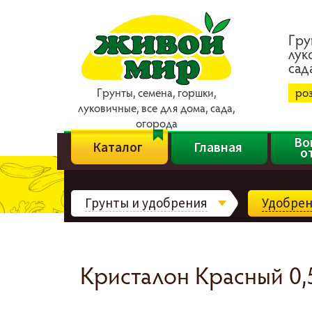
Гpy
лyк
caд
Гpyнты, ceмeнa, гopшки,
ро
лyкoвичныe, вce для дoмa, caдa,
oгopoдa
Во
Каталог
Главная
о
Грунты и удобрения
Удобрени
Кристалон Красный 0,