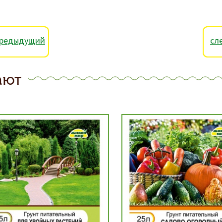
редыдущий
сл
ают