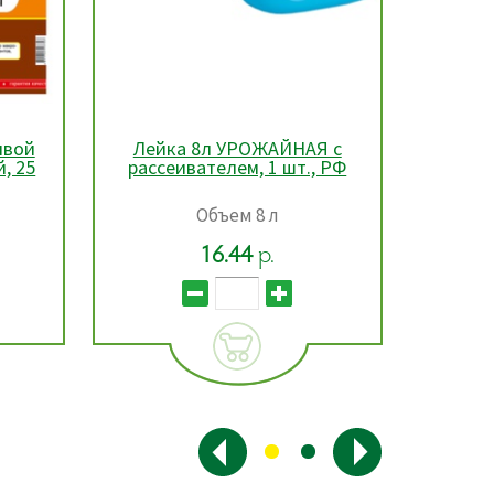
ивой
Лейка 8л УРОЖАЙНАЯ с
Мини
, 25
рассеивателем, 1 шт., РФ
с
Объем 8 л
Длина 
16.44
р.