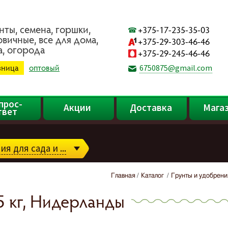
нты, ceмeнa, гopшки,
+375-17-235-35-03
oвичныe, вce для дoмa,
+375-29-303-46-46
a, oгopoдa
+375-29-245-46-46
зница
оптовый
6750875@gmail.com
прос-
Акции
Доставка
Мага
твет
я для сада и ...
Главная
Каталог
Грунты и удобрени
5 кг, Нидерланды