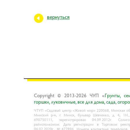
вернуться
Copyright © 2013-2026 ЧУП «
Гpyнты, ce
гopшки, лyкoвичныe, вce для дoмa, caдa, oгop
ЧТУП «Садовый центр «Живой мир» 220068, Минская обл
Минский р-н, г. Минск, бульвар Шевченко, д. 4, 1Н.
690750111, зарегистрирован 04.09.2012г. Солиго
райисполкомом. Дата регистрации в Торговом реест
06.02.2020г., №472896. Номера контактных телефонов,