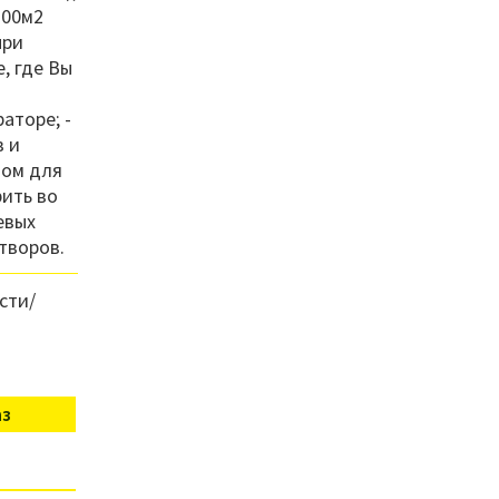
100м2
при
, где Вы
аторе; -
в и
ном для
рить во
евых
творов.
сти/
аз