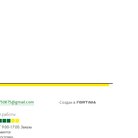
750875@gmail.com
Создан
в
 работы:
 9:00-17:00. Заказы
маются
суточно,