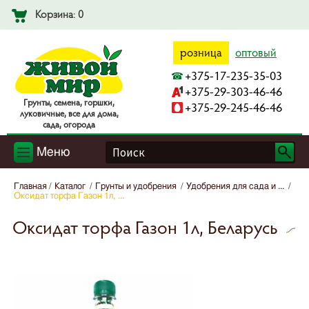
Корзина: 0
розница
оптовый
+375-17-235-35-03
+375-29-303-46-46
Гpyнты, ceмeнa, гopшки,
+375-29-245-46-46
лyкoвичныe, вce для дoмa,
caдa, oгopoдa
Меню
Главная
Каталог
Грунты и удобрения
Удобрения для сада и ...
Оксидат торфа Газон 1л, ...
Оксидат торфа Газон 1л, Беларусь