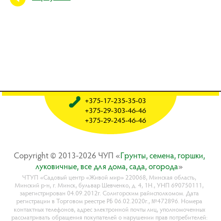
+375-17-235-35-03
+375-29-303-46-46
+375-29-245-46-46
Copyright © 2013-2026 ЧУП «
Гpyнты, ceмeнa, гopшки,
лyкoвичныe, вce для дoмa, caдa, oгopoдa
»
ЧТУП «Садовый центр «Живой мир» 220068, Минская область,
Минский р-н, г. Минск, бульвар Шевченко, д. 4, 1Н., УНП 690750111,
зарегистрирован 04.09.2012г. Солигорским райисполкомом. Дата
регистрации в Торговом реестре РБ 06.02.2020г., №472896. Номера
контактных телефонов, адрес электронной почты лиц, уполномоченных
рассматривать обращения покупателей о нарушении прав потребителей: