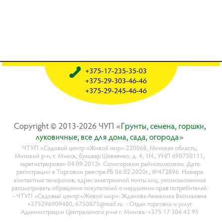
+375-17-235-35-03
+375-29-303-46-46
+375-29-245-46-46
Copyright © 2013-2026 ЧУП «
Гpyнты, ceмeнa, гopшки,
лyкoвичныe, вce для дoмa, caдa, oгopoдa
»
ЧТУП «Садовый центр «Живой мир» 220068, Минская область,
Минский р-н, г. Минск, бульвар Шевченко, д. 4, 1Н., УНП 690750111,
зарегистрирован 04.09.2012г. Солигорским райисполкомом. Дата
регистрации в Торговом реестре РБ 06.02.2020г., №472896. Номера
контактных телефонов, адрес электронной почты лиц, уполномоченных
рассматривать обращения покупателей о нарушении прав потребителей:
- ЧТУП «Садовый центр «Живой мир»: Жданова Анжелика Васильевна
+375296909400, 6750875@mail.ru. - Отдел торговли и услуг
Администрации Центрального р-на г. Минска: +375 17 306 42 95