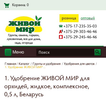
Корзина: 0
розница
оптовый
+375-17-235-35-03
+375-29-303-46-46
Гpyнты, ceмeнa, гopшки,
+375-29-245-46-46
лyкoвичныe, вce для дoмa,
caдa, oгopoдa
Меню
Главная
Каталог
Грунты и удобрения
Удобрения для цветов
1. Удобрение ЖИВОЙ МИР ...
1. Удобрение ЖИВОЙ МИР для
орхидей, жидкое, комплексное,
0,5 л, Беларусь