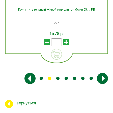
Грунт питательный Живой мир для голубики 25 л, РБ
25 л
16.78
р.
вернуться