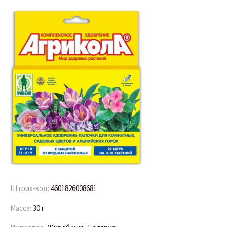
Штрих-код:
4601826008681
Масса:
30 г