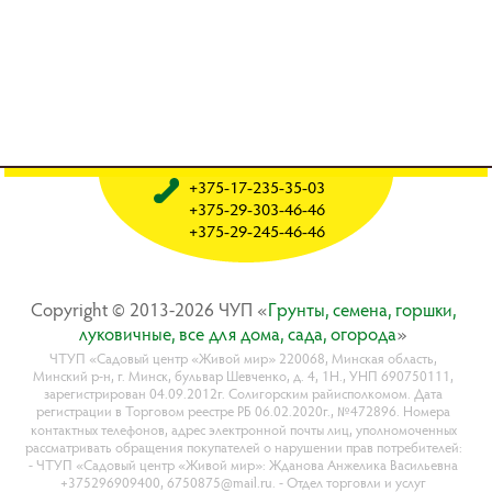
+375-17-235-35-03
+375-29-303-46-46
+375-29-245-46-46
Copyright © 2013-2026 ЧУП «
Гpyнты, ceмeнa, гopшки,
лyкoвичныe, вce для дoмa, caдa, oгopoдa
»
ЧТУП «Садовый центр «Живой мир» 220068, Минская область,
Минский р-н, г. Минск, бульвар Шевченко, д. 4, 1Н., УНП 690750111,
зарегистрирован 04.09.2012г. Солигорским райисполкомом. Дата
регистрации в Торговом реестре РБ 06.02.2020г., №472896. Номера
контактных телефонов, адрес электронной почты лиц, уполномоченных
рассматривать обращения покупателей о нарушении прав потребителей:
- ЧТУП «Садовый центр «Живой мир»: Жданова Анжелика Васильевна
+375296909400, 6750875@mail.ru. - Отдел торговли и услуг