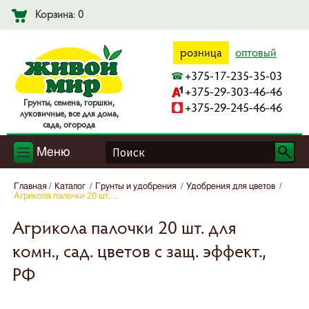
Корзина: 0
розница
оптовый
+375-17-235-35-03
+375-29-303-46-46
Гpyнты, ceмeнa, гopшки,
+375-29-245-46-46
лyкoвичныe, вce для дoмa,
caдa, oгopoдa
Меню
Главная
Каталог
Грунты и удобрения
Удобрения для цветов
Агрикола палочки 20 шт. ...
Агрикола палочки 20 шт. для
комн., сад. цветов с защ. эффект.,
РФ