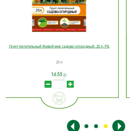
Миниграбли + мотыжка стальные, Польша
Длина 32 см, ширина 8,5 см
8.86
р.