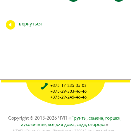
вернуться
+375-17-235-35-03
+375-29-303-46-46
+375-29-245-46-46
Copyright © 2013-2026 ЧУП «
Гpyнты, ceмeнa, гopшки,
лyкoвичныe, вce для дoмa, caдa, oгopoдa
»
ЧТУП «Садовый центр «Живой мир» 220068, Минская область,