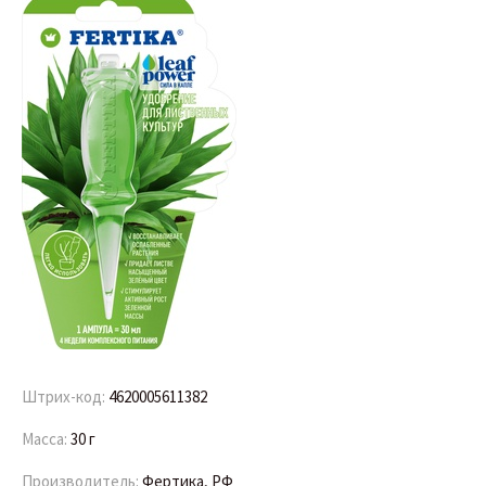
Штрих-код:
4620005611382
Масса:
30 г
Производитель:
Фертика, РФ