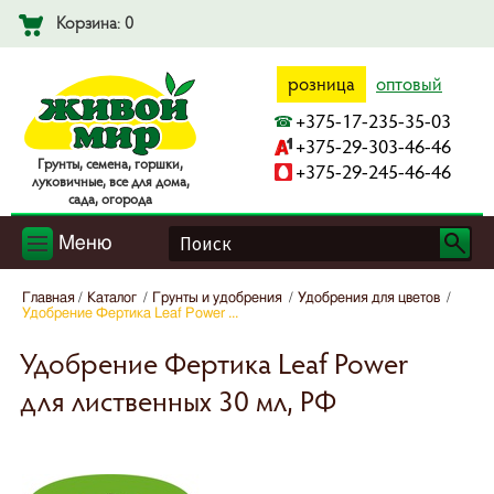
Корзина: 0
розница
оптовый
+375-17-235-35-03
+375-29-303-46-46
Гpyнты, ceмeнa, гopшки,
+375-29-245-46-46
лyкoвичныe, вce для дoмa,
caдa, oгopoдa
Меню
Главная
Каталог
Грунты и удобрения
Удобрения для цветов
Удобрение Фертика Leaf Power ...
Удобрение Фертика Leaf Power
для лиственных 30 мл, РФ