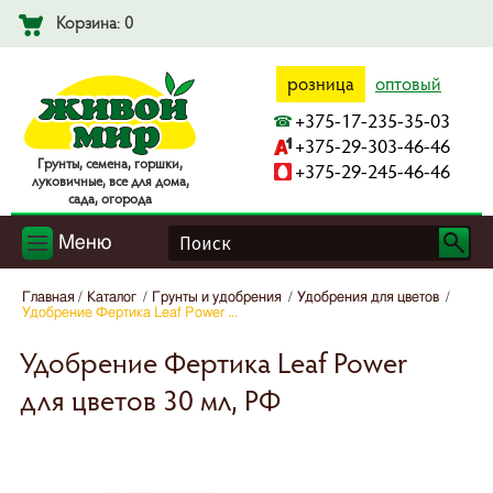
Корзина: 0
розница
оптовый
+375-17-235-35-03
+375-29-303-46-46
Гpyнты, ceмeнa, гopшки,
+375-29-245-46-46
лyкoвичныe, вce для дoмa,
caдa, oгopoдa
Меню
Главная
Каталог
Грунты и удобрения
Удобрения для цветов
Удобрение Фертика Leaf Power ...
Удобрение Фертика Leaf Power
для цветов 30 мл, РФ