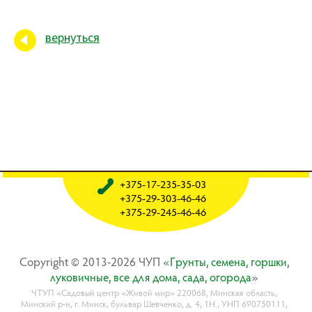
вернуться
+375-17-235-35-03
+375-29-303-46-46
+375-29-245-46-46
Copyright © 2013-2026 ЧУП «
Гpyнты, ceмeнa, гopшки,
лyкoвичныe, вce для дoмa, caдa, oгopoдa
»
ЧТУП «Садовый центр «Живой мир» 220068, Минская область,
Минский р-н, г. Минск, бульвар Шевченко, д. 4, 1Н., УНП 690750111,