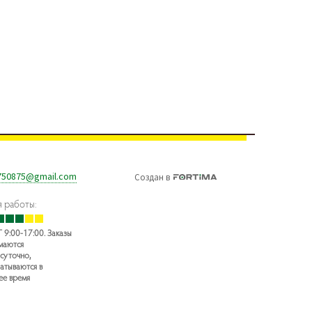
750875@gmail.com
Создан
в
 работы:
 9:00-17:00. Заказы
маются
суточно,
атываются в
ее время