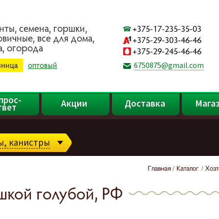
нты, ceмeнa, гopшки,
+375-17-235-35-03
oвичныe, вce для дoмa,
+375-29-303-46-46
a, oгopoдa
+375-29-245-46-46
зница
оптовый
6750875@gmail.com
прос-
Акции
Доставка
Мага
твет
зы, канистры
Главная
Каталог
Хозт
шкой голубой, РФ