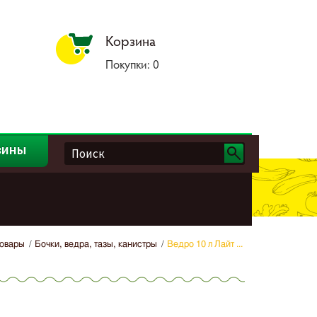
Корзина
Покупки:
0
зины
овары
Бочки, ведра, тазы, канистры
Ведро 10 л Лайт ...