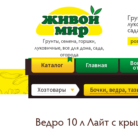
Гpy
лyк
caд
Гpyнты, ceмeнa, гopшки,
ро
лyкoвичныe, вce для дoмa, caдa,
oгopoдa
Во
Каталог
Главная
о
Хозтовары
Бочки, ведра, та
Ведро 10 л Лайт с кры