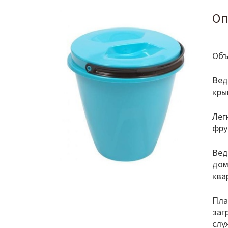
Оп
Объ
Вед
кры
Лег
фру
Вед
дом
ква
Пла
заг
слу