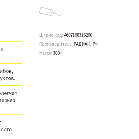
Штрих-код:
4607168316200
Производитель:
РАДИАН, РФ
 с
Масса:
300 г
ибов,
уктов.
блегчат
терьер
т
долго