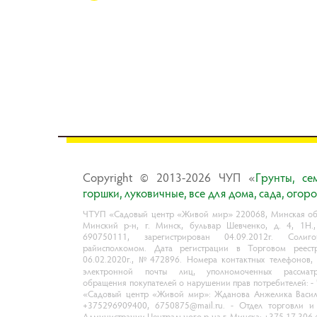
Copyright © 2013-2026 ЧУП «
Гpyнты, ce
гopшки, лyкoвичныe, вce для дoмa, caдa, oгop
ЧТУП «Садовый центр «Живой мир» 220068, Минская обл
Минский р-н, г. Минск, бульвар Шевченко, д. 4, 1Н.
690750111, зарегистрирован 04.09.2012г. Солиго
райисполкомом. Дата регистрации в Торговом реест
06.02.2020г., №472896. Номера контактных телефонов,
электронной почты лиц, уполномоченных рассматр
обращения покупателей о нарушении прав потребителей: 
«Садовый центр «Живой мир»: Жданова Анжелика Васил
+375296909400, 6750875@mail.ru. - Отдел торговли и 
Администрации Центрального р-на г. Минска: +375 17 306 