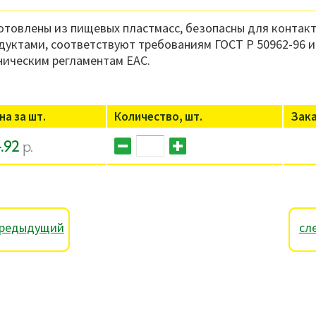
отовлены из пищевых пластмасс, безопасны для контакт
дуктами, соответствуют требованиям ГОСТ Р 50962-96 и
ническим регламентам ЕАС.
на за шт.
Количество, шт.
Зак
.92
р.
редыдущий
сл