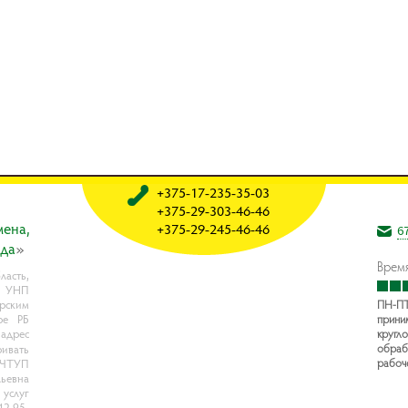
+375-17-235-35-03
+375-29-303-46-46
мeнa,
+375-29-245-46-46
6
oдa
»
Время
асть,
, УНП
рским
ПН-ПТ
ре РБ
прини
 адрес
кругло
обраб
ивать
рабоч
- ЧТУП
ьевна
услуг
42 95