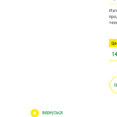
Изг
про
тех
Це
14
п
вернуться