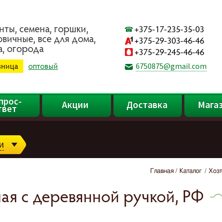
нты, ceмeнa, гopшки,
+375-17-235-35-03
oвичныe, вce для дoмa,
+375-29-303-46-46
a, oгopoдa
+375-29-245-46-46
зница
оптовый
6750875@gmail.com
прос-
Акции
Доставка
Мага
твет
и
Главная
Каталог
Хоз
ая с деревянной ручкой, РФ