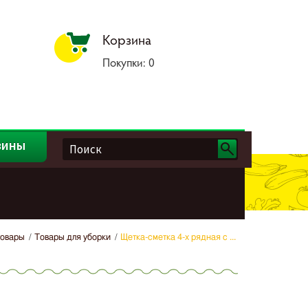
Корзина
Покупки:
0
зины
товары
Товары для уборки
Щетка-сметка 4-х рядная с ...