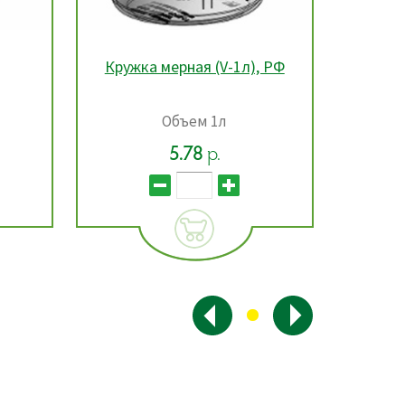
, РФ
Машинка закаточная
МЗП-3В полуавтомат,
Беларусь
С полуавтоматическим пе...
20.69
22.99
р.