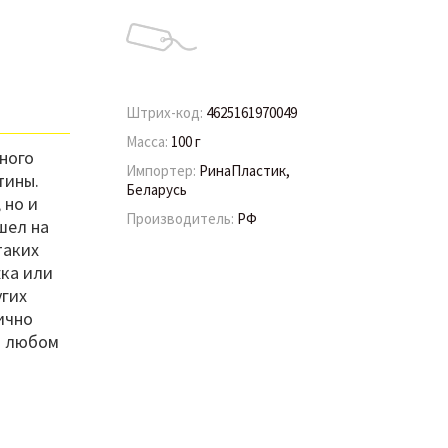
Штрих-код:
4625161970049
Масса:
100 г
ного
Импортер:
РинаПластик,
тины.
Беларусь
 но и
Производитель:
РФ
шел на
таких
жка или
угих
ично
а любом