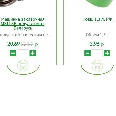
Ковш 1,3 л, РФ
Кружка мерная (V-1л)
Объем 1,3 л
Объем 1л
3.96
р.
5.78
р.