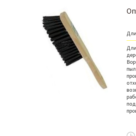
Оп
Дли
Дли
дер
Вор
пыл
про
отх
воз
раб
под
про