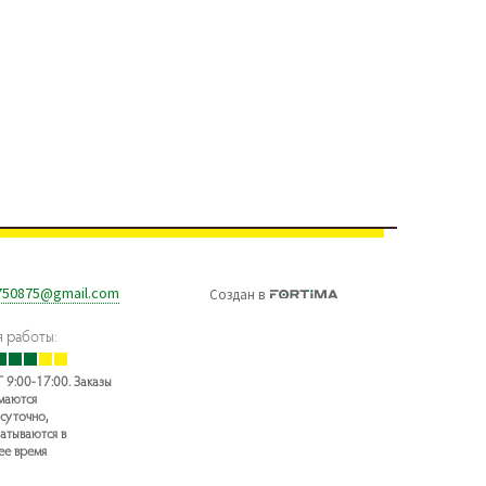
750875@gmail.com
Создан
в
 работы:
 9:00-17:00. Заказы
маются
суточно,
атываются в
ее время