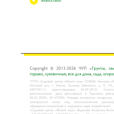
Copyright © 2013-2026 ЧУП «
Гpyнты, ce
гopшки, лyкoвичныe, вce для дoмa, caдa, oгop
ЧТУП «Садовый центр «Живой мир» 220068, Минская обл
Минский р-н, г. Минск, бульвар Шевченко, д. 4, 1Н.
690750111, зарегистрирован 04.09.2012г. Солиго
райисполкомом. Дата регистрации в Торговом реест
06.02.2020г., №472896. Номера контактных телефонов,
электронной почты лиц, уполномоченных рассматр
обращения покупателей о нарушении прав потребителей: 
«Садовый центр «Живой мир»: Жданова Анжелика Васил
+375296909400, 6750875@mail.ru. - Отдел торговли и 