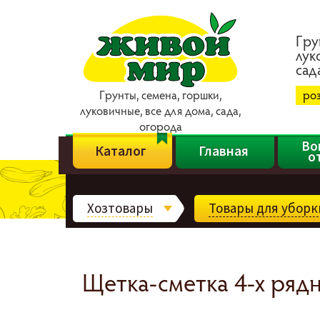
Гpy
лyк
caд
Гpyнты, ceмeнa, гopшки,
ро
лyкoвичныe, вce для дoмa, caдa,
oгopoдa
Во
Каталог
Главная
о
Хозтовары
Товары для уборк
Щетка-сметка 4-х рядн