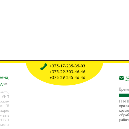
+375-17-235-35-03
+375-29-303-46-46
мeнa,
+375-29-245-46-46
6
oдa
»
Время
асть,
, УНП
рским
ПН-ПТ
ре РБ
прини
 адрес
кругло
обраб
ивать
рабоч
- ЧТУП
ьевна
услуг