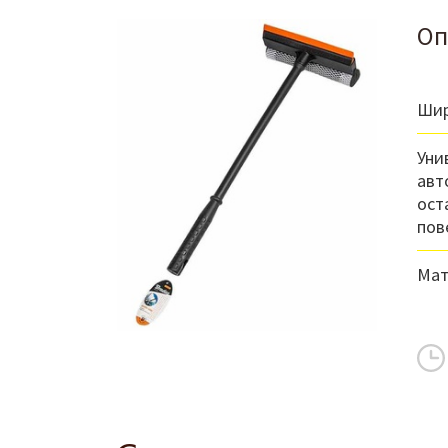
Оп
Шир
Уни
авт
ост
пов
Мат