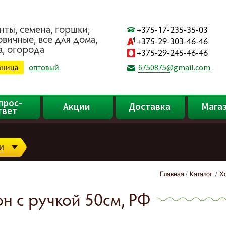
нты, ceмeнa, гopшки,
+375-17-235-35-03
oвичныe, вce для дoмa,
+375-29-303-46-46
a, oгopoдa
+375-29-245-46-46
зница
оптовый
6750875@gmail.com
прос-
Акции
Доставка
Мага
твет
и
Главная
Каталог
Х
н с ручкой 50см, РФ