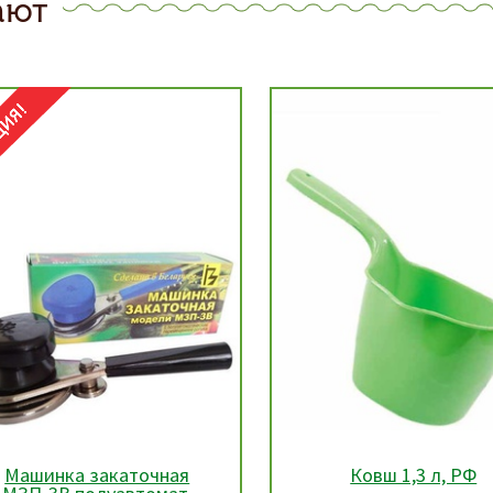
ают
Ковш 1,3 л, РФ
Кружка мерная (V-1л)