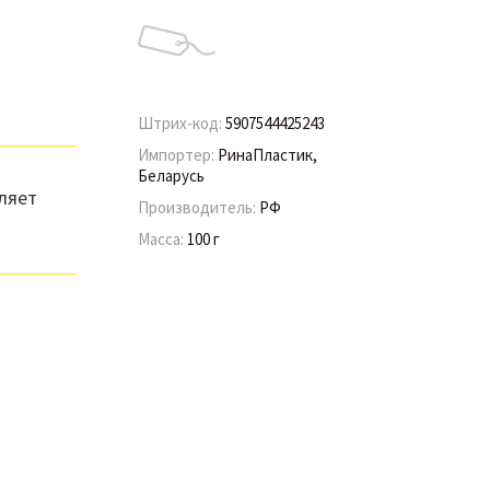
Штрих-код:
5907544425243
Импортер:
РинаПластик,
Беларусь
ляет
Производитель:
РФ
Масса:
100 г