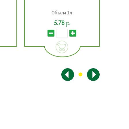
МЗП-3В полуавтомат,
Беларусь
С полуавтоматическим пе...
20.69
22.99
р.