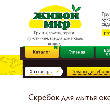
Гpy
лyк
caд
Гpyнты, ceмeнa, гopшки,
ро
лyкoвичныe, вce для дoмa, caдa,
oгopoдa
Во
Каталог
Главная
о
Хозтовары
Товары для уборк
Скребок для мытья око