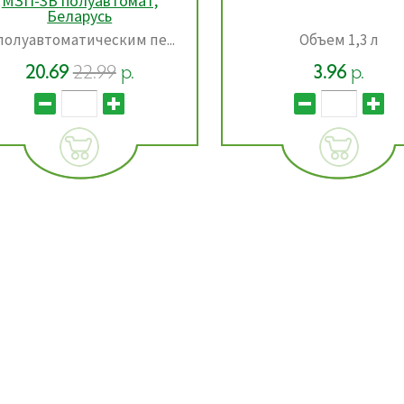
Объем 1,3 л
Объем 1л
3.96
р.
5.78
р.