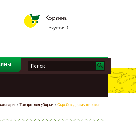
Корзина
Покупки:
0
зины
озтовары
Товары для уборки
Скребок для мытья окон ...