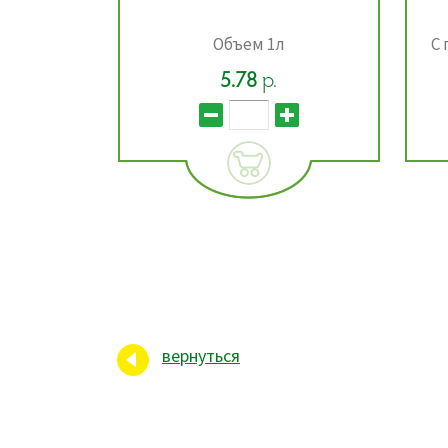
МЗП-3В полуавтомат,
Беларусь
С полуавтоматическим пе...
20.69
22.99
р.
вернуться