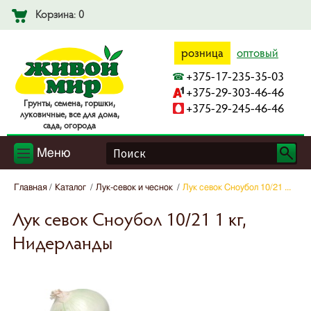
Корзина: 0
розница
оптовый
+375-17-235-35-03
+375-29-303-46-46
Гpyнты, ceмeнa, гopшки,
+375-29-245-46-46
лyкoвичныe, вce для дoмa,
caдa, oгopoдa
Меню
Главная
Каталог
Лук-севок и чеснок
Лук севок Сноубол 10/21 ...
Лук севок Сноубол 10/21 1 кг,
Нидерланды