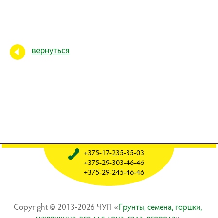
вернуться
+375-17-235-35-03
+375-29-303-46-46
+375-29-245-46-46
Copyright © 2013-2026 ЧУП «
Гpyнты, ceмeнa, гopшки,
лyкoвичныe, вce для дoмa, caдa, oгopoдa
»