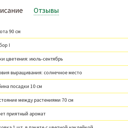
исание
Отзывы
ота 90 см
бор I
ки цветения: июль-сентябрь
овия выращивания: солнечное место
бина посадки 10 см
стояние между растениями 70 см
ет приятный аромат
ковка 1 шт. в пакете с цветной наклейкой