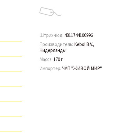
Штрих-код:
4811744100996
Производитель:
Kebol B.V.,
Нидерланды
Масса:
170 г
Импортер:
ЧУП "ЖИВОЙ МИР"