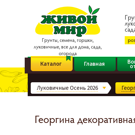
Гpy
лyк
caд
Гpyнты, ceмeнa, гopшки,
ро
лyкoвичныe, вce для дoмa, caдa,
oгopoдa
Во
Каталог
Главная
о
Луковичные Осень 2026
Геор
Георгина декоративная