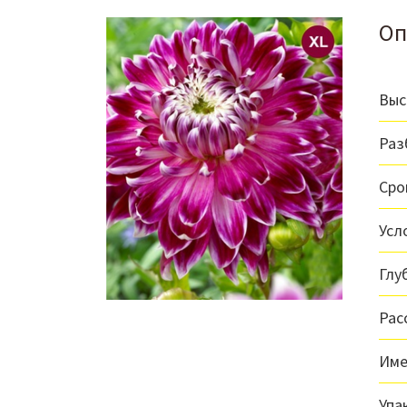
Оп
Выс
Раз
Сро
Усл
Глу
Рас
Име
Упа