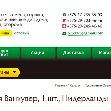
нты, ceмeнa, гopшки,
+375-17-235-35-03
oвичныe, вce для дoмa,
+375-29-303-46-46
a, oгopoдa
+375-29-245-46-46
зница
оптовый
6750875@gmail.com
прос-
Акции
Доставка
Мага
твет
гины
Главная
Каталог
Луковичные Осен
 Ванкувер, 1 шт., Нидерланды