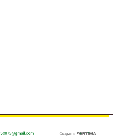
750875@gmail.com
Создан
в