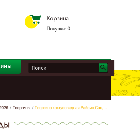
Корзина
Покупки:
0
зины
2026
Георгины
Георгина кактусовидная Райсин Сан, ...
нды