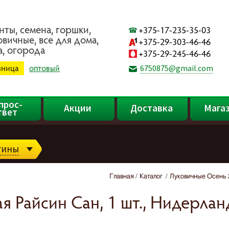
нты, ceмeнa, гopшки,
+375-17-235-35-03
oвичныe, вce для дoмa,
+375-29-303-46-46
a, oгopoдa
+375-29-245-46-46
зница
оптовый
6750875@gmail.com
прос-
Акции
Доставка
Мага
твет
гины
Главная
Каталог
Луковичные Осень 
я Райсин Сан, 1 шт., Нидерла