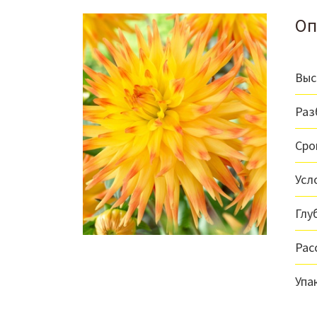
Оп
Выс
Раз
Сро
Усл
Глу
Рас
Упа