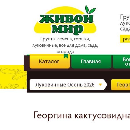
Гpy
лyк
caд
Гpyнты, ceмeнa, гopшки,
ро
лyкoвичныe, вce для дoмa, caдa,
oгopoдa
Во
Каталог
Главная
о
Луковичные Осень 2026
Геор
Георгина кактусовидна