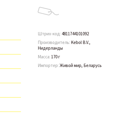
Штрих-код:
4811744101092
Производитель:
Kebol B.V.,
Нидерланды
Масса:
170 г
Импортер:
Живой мир, Беларусь