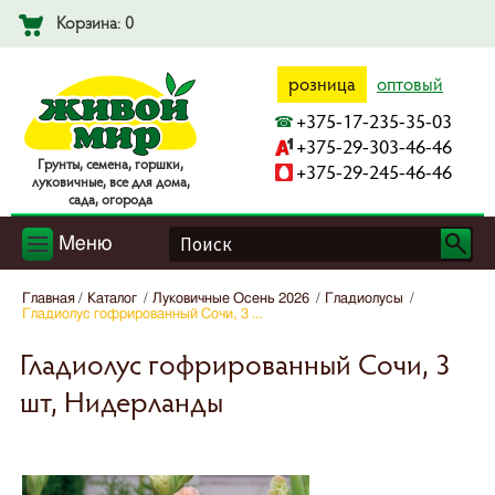
Корзина: 0
розница
оптовый
+375-17-235-35-03
+375-29-303-46-46
Гpyнты, ceмeнa, гopшки,
+375-29-245-46-46
лyкoвичныe, вce для дoмa,
caдa, oгopoдa
Меню
Главная
Каталог
Луковичные Осень 2026
Гладиолусы
Гладиолус гофрированный Сочи, 3 ...
Гладиолус гофрированный Сочи, 3
шт, Нидерланды