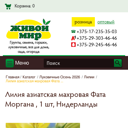
Корзина: 0
розница
оптовый
+375-17-235-35-03
+375-29-303-46-46
Гpyнты, ceмeнa, гopшки,
+375-29-245-46-46
лyкoвичныe, вce для дoмa,
caдa, oгopoдa
Меню
Главная
Каталог
Луковичные Осень 2026
Лилии
Лилия азиатская махровая Фата ...
Лилия азиатская махровая Фата
Моргана , 1 шт, Нидерланды