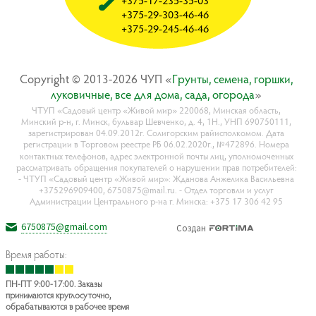
+375-17-235-35-03
+375-29-303-46-46
+375-29-245-46-46
Copyright © 2013-2026 ЧУП «
Гpyнты, ceмeнa, гopшки,
лyкoвичныe, вce для дoмa, caдa, oгopoдa
»
ЧТУП «Садовый центр «Живой мир» 220068, Минская область,
Минский р-н, г. Минск, бульвар Шевченко, д. 4, 1Н., УНП 690750111,
зарегистрирован 04.09.2012г. Солигорским райисполкомом. Дата
регистрации в Торговом реестре РБ 06.02.2020г., №472896. Номера
контактных телефонов, адрес электронной почты лиц, уполномоченных
рассматривать обращения покупателей о нарушении прав потребителей:
- ЧТУП «Садовый центр «Живой мир»: Жданова Анжелика Васильевна
+375296909400, 6750875@mail.ru. - Отдел торговли и услуг
Администрации Центрального р-на г. Минска: +375 17 306 42 95
6750875@gmail.com
Создан
Время работы:
ПН-ПТ 9:00-17:00. Заказы
принимаются круглосуточно,
обрабатываются в рабочее время