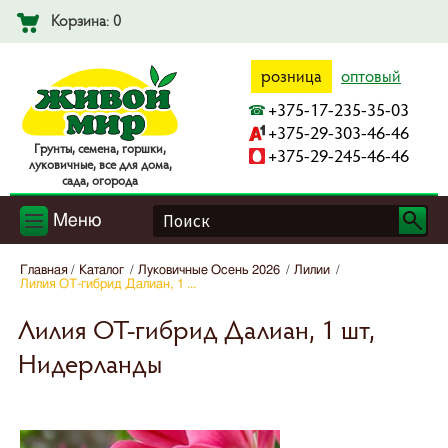
Корзина: 0
розница
оптовый
+375-17-235-35-03
+375-29-303-46-46
Гpyнты, ceмeнa, гopшки,
+375-29-245-46-46
лyкoвичныe, вce для дoмa,
caдa, oгopoдa
Меню
Главная
Каталог
Луковичные Осень 2026
Лилии
Лилия ОТ-гибрид Далиан, 1 ...
Лилия ОТ-гибрид Далиан, 1 шт,
Нидерланды