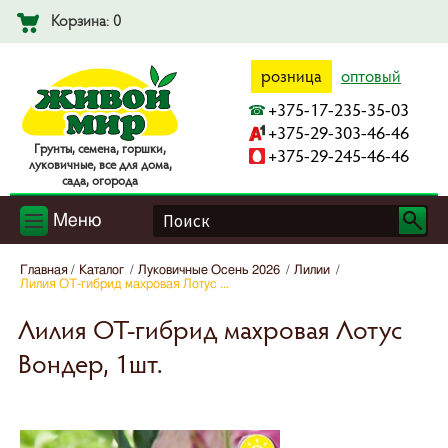
Корзина: 0
розница
оптовый
+375-17-235-35-03
+375-29-303-46-46
Гpyнты, ceмeнa, гopшки,
+375-29-245-46-46
лyкoвичныe, вce для дoмa,
caдa, oгopoдa
Меню
Главная
Каталог
Луковичные Осень 2026
Лилии
Лилия OT-гибрид махровая Лотус ...
Лилия OT-гибрид махровая Лотус
Вондер, 1шт.