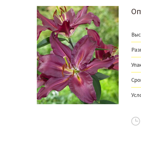
Оп
Выс
Раз
Упа
Сро
Усл