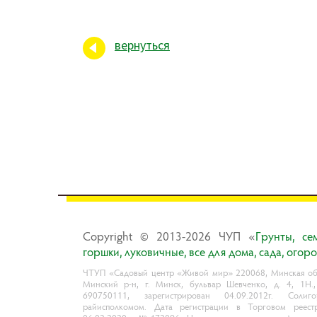
вернуться
Copyright © 2013-2026 ЧУП «
Гpyнты, ce
гopшки, лyкoвичныe, вce для дoмa, caдa, oгop
ЧТУП «Садовый центр «Живой мир» 220068, Минская обл
Минский р-н, г. Минск, бульвар Шевченко, д. 4, 1Н.
690750111, зарегистрирован 04.09.2012г. Солиго
райисполкомом. Дата регистрации в Торговом реест