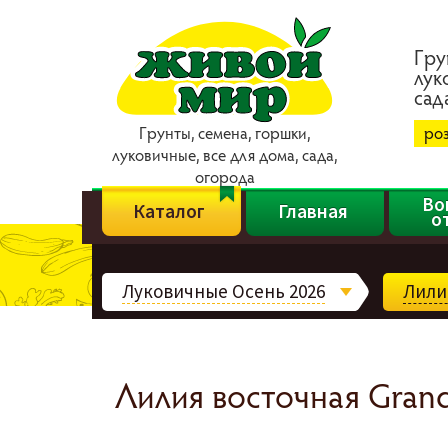
Гpy
лyк
caд
Гpyнты, ceмeнa, гopшки,
ро
лyкoвичныe, вce для дoмa, caдa,
oгopoдa
Во
Каталог
Главная
о
Луковичные Осень 2026
Лили
Лилия восточная Grand