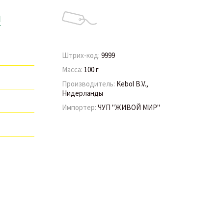
ы
Штрих-код:
9999
Масса:
100 г
Производитель:
Kebol B.V.,
Нидерланды
Импортер:
ЧУП "ЖИВОЙ МИР"