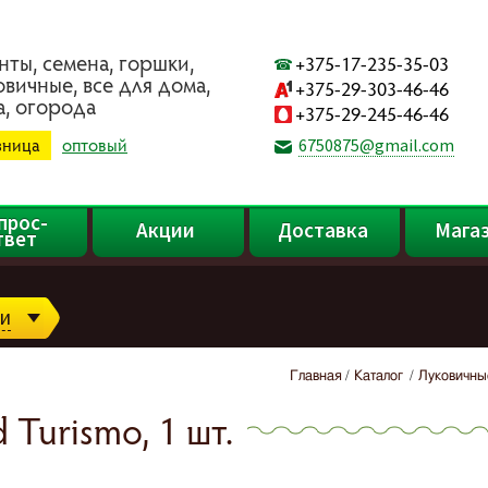
нты, ceмeнa, гopшки,
+375-17-235-35-03
oвичныe, вce для дoмa,
+375-29-303-46-46
a, oгopoдa
+375-29-245-46-46
зница
оптовый
6750875@gmail.com
прос-
Акции
Доставка
Мага
твет
и
Главная
Каталог
Луковичны
 Turismo, 1 шт.