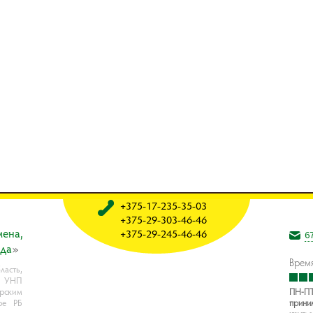
+375-17-235-35-03
+375-29-303-46-46
мeнa,
+375-29-245-46-46
6
oдa
»
Время
асть,
, УНП
рским
ПН-ПТ
ре РБ
прини