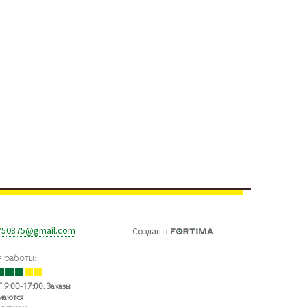
750875@gmail.com
Создан
в
 работы:
 9:00-17:00. Заказы
маются