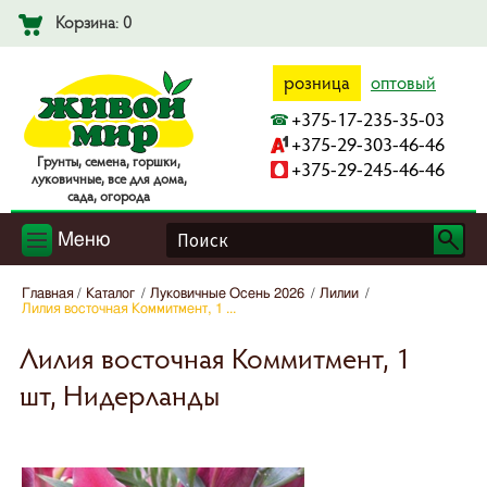
Корзина: 0
розница
оптовый
+375-17-235-35-03
+375-29-303-46-46
Гpyнты, ceмeнa, гopшки,
+375-29-245-46-46
лyкoвичныe, вce для дoмa,
caдa, oгopoдa
Меню
Главная
Каталог
Луковичные Осень 2026
Лилии
Лилия восточная Коммитмент, 1 ...
Лилия восточная Коммитмент, 1
шт, Нидерланды