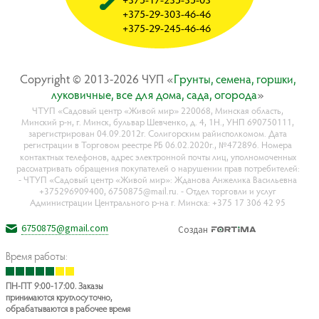
+375-29-303-46-46
+375-29-245-46-46
Copyright © 2013-2026 ЧУП «
Гpyнты, ceмeнa, гopшки,
лyкoвичныe, вce для дoмa, caдa, oгopoдa
»
ЧТУП «Садовый центр «Живой мир» 220068, Минская область,
Минский р-н, г. Минск, бульвар Шевченко, д. 4, 1Н., УНП 690750111,
зарегистрирован 04.09.2012г. Солигорским райисполкомом. Дата
регистрации в Торговом реестре РБ 06.02.2020г., №472896. Номера
контактных телефонов, адрес электронной почты лиц, уполномоченных
рассматривать обращения покупателей о нарушении прав потребителей:
- ЧТУП «Садовый центр «Живой мир»: Жданова Анжелика Васильевна
+375296909400, 6750875@mail.ru. - Отдел торговли и услуг
Администрации Центрального р-на г. Минска: +375 17 306 42 95
6750875@gmail.com
Создан
Время работы:
ПН-ПТ 9:00-17:00. Заказы
принимаются круглосуточно,
обрабатываются в рабочее время