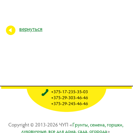
вернуться
+375-17-235-35-03
+375-29-303-46-46
+375-29-245-46-46
Copyright © 2013-2026 ЧУП «
Гpyнты, ceмeнa, гopшки,
лyкoвичныe, вce для дoмa, caдa, oгopoдa
»