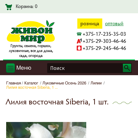
Корзина: 0
розница
оптовый
+375-17-235-35-03
+375-29-303-46-46
Гpyнты, ceмeнa, гopшки,
+375-29-245-46-46
лyкoвичныe, вce для дoмa,
caдa, oгopoдa
Меню
Главная
Каталог
Луковичные Осень 2026
Лилии
Лилия восточная Siberia, 1 ...
Лилия восточная Siberia, 1 шт.