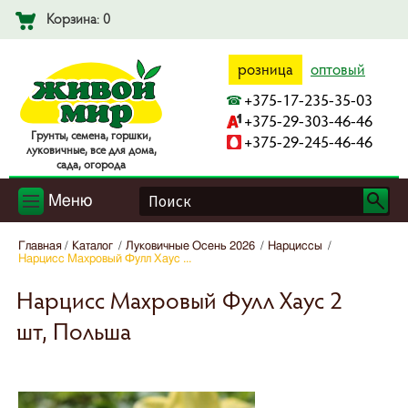
Корзина: 0
розница
оптовый
+375-17-235-35-03
+375-29-303-46-46
Гpyнты, ceмeнa, гopшки,
+375-29-245-46-46
лyкoвичныe, вce для дoмa,
caдa, oгopoдa
Меню
Главная
Каталог
Луковичные Осень 2026
Нарциcсы
Нарцисс Махровый Фулл Хаус ...
Нарцисс Махровый Фулл Хаус 2
шт, Польша