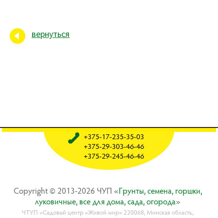
вернуться
+375-17-235-35-03
+375-29-303-46-46
+375-29-245-46-46
Copyright © 2013-2026 ЧУП «
Гpyнты, ceмeнa, гopшки,
лyкoвичныe, вce для дoмa, caдa, oгopoдa
»
ЧТУП «Садовый центр «Живой мир» 220068, Минская область,