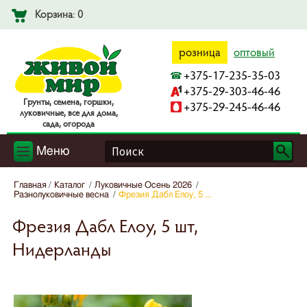
Корзина: 0
розница
оптовый
+375-17-235-35-03
+375-29-303-46-46
Гpyнты, ceмeнa, гopшки,
+375-29-245-46-46
лyкoвичныe, вce для дoмa,
caдa, oгopoдa
Меню
Главная
Каталог
Луковичные Осень 2026
Разнолуковичные весна
Фрезия Дабл Елоу, 5 ...
Фрезия Дабл Елоу, 5 шт,
Нидерланды