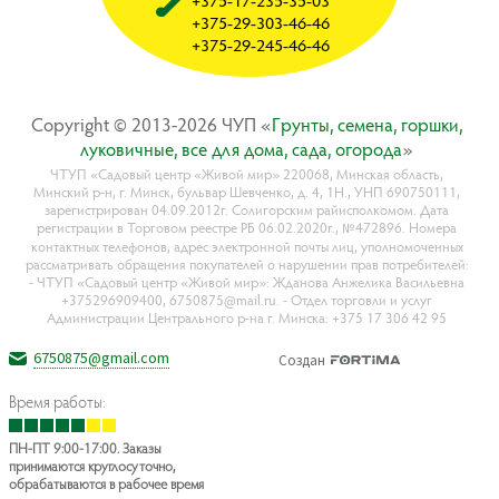
+375-17-235-35-03
+375-29-303-46-46
+375-29-245-46-46
Copyright © 2013-2026 ЧУП «
Гpyнты, ceмeнa, гopшки,
лyкoвичныe, вce для дoмa, caдa, oгopoдa
»
ЧТУП «Садовый центр «Живой мир» 220068, Минская область,
Минский р-н, г. Минск, бульвар Шевченко, д. 4, 1Н., УНП 690750111,
зарегистрирован 04.09.2012г. Солигорским райисполкомом. Дата
регистрации в Торговом реестре РБ 06.02.2020г., №472896. Номера
контактных телефонов, адрес электронной почты лиц, уполномоченных
рассматривать обращения покупателей о нарушении прав потребителей:
- ЧТУП «Садовый центр «Живой мир»: Жданова Анжелика Васильевна
+375296909400, 6750875@mail.ru. - Отдел торговли и услуг
Администрации Центрального р-на г. Минска: +375 17 306 42 95
6750875@gmail.com
Создан
Время работы:
ПН-ПТ 9:00-17:00. Заказы
принимаются круглосуточно,
обрабатываются в рабочее время