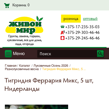
Корзина: 0
розница
оптовый
+375-17-235-35-03
+375-29-303-46-46
Гpyнты, ceмeнa, гopшки,
+375-29-245-46-46
лyкoвичныe, вce для дoмa,
caдa, oгopoдa
Меню
Главная
Каталог
Луковичные Осень 2026
Разнолуковичные весна
Тигридия Феррария Микс, 5 ...
Тигридия Феррария Микс, 5 шт,
Нидерланды