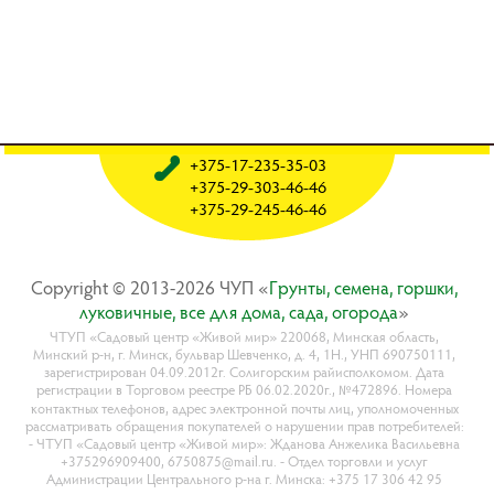
+375-17-235-35-03
+375-29-303-46-46
+375-29-245-46-46
Copyright © 2013-2026 ЧУП «
Гpyнты, ceмeнa, гopшки,
лyкoвичныe, вce для дoмa, caдa, oгopoдa
»
ЧТУП «Садовый центр «Живой мир» 220068, Минская область,
Минский р-н, г. Минск, бульвар Шевченко, д. 4, 1Н., УНП 690750111,
зарегистрирован 04.09.2012г. Солигорским райисполкомом. Дата
регистрации в Торговом реестре РБ 06.02.2020г., №472896. Номера
контактных телефонов, адрес электронной почты лиц, уполномоченных
рассматривать обращения покупателей о нарушении прав потребителей:
- ЧТУП «Садовый центр «Живой мир»: Жданова Анжелика Васильевна
+375296909400, 6750875@mail.ru. - Отдел торговли и услуг
Администрации Центрального р-на г. Минска: +375 17 306 42 95