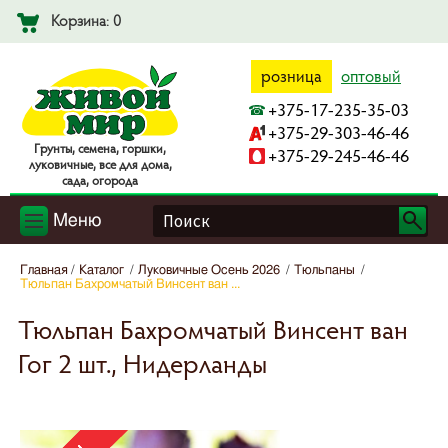
Корзина: 0
розница
оптовый
+375-17-235-35-03
+375-29-303-46-46
Гpyнты, ceмeнa, гopшки,
+375-29-245-46-46
лyкoвичныe, вce для дoмa,
caдa, oгopoдa
Меню
Главная
Каталог
Луковичные Осень 2026
Тюльпаны
Тюльпан Бахромчатый Винсент ван ...
Тюльпан Бахромчатый Винсент ван
Гог 2 шт., Нидерланды