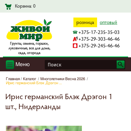
Корзина: 0
розница
оптовый
+375-17-235-35-03
+375-29-303-46-46
Гpyнты, ceмeнa, гopшки,
+375-29-245-46-46
лyкoвичныe, вce для дoмa,
caдa, oгopoдa
Меню
Главная
Каталог
Многолетники Весна 2026
Ирис германский Блэк Дрэгон ...
Ирис германский Блэк Дрэгон 1
шт., Нидерланды